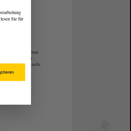
erarbeitung
lesen Sie für
gspräsident Dr. Gunnar
enberger spricht am
rauertag das traditionelle
edenken.
ptieren