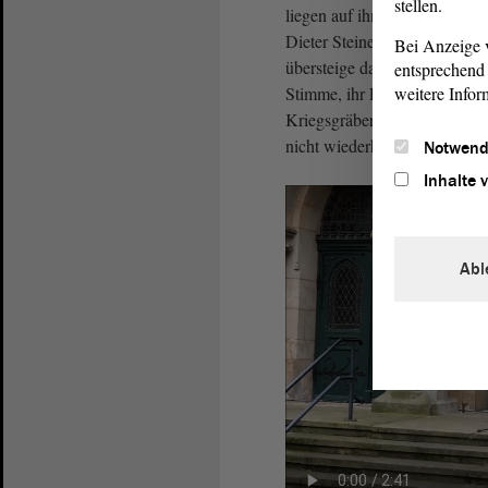
stellen.
liegen auf ihnen begraben, so
Dieter Steinecke, Vorsitzen
Bei Anzeige v
übersteige das Vorstellbare.
entsprechend 
weitere Infor
Stimme, ihr Lachen, ihr Ange
Kriegsgräber vermittelten die
nicht wiederholen dürften.
Notwend
Inhalte 
Abl