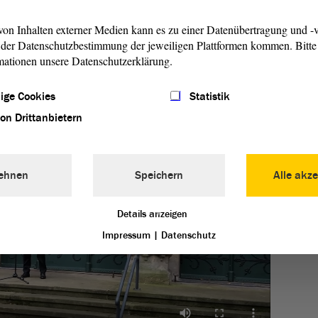
ndern auch unzählige Zivilistinnen und Zivilisten“, erinnerte
der des Volksbunds in Sachsen-Anhalt. Die Summe der Opfer
on Inhalten externer Medien kann es zu einer Datenübertragung und -v
 „Sie waren Menschen, die unverwechselbar waren – ihre
der Datenschutzbestimmung der jeweiligen Plattformen kommen. Bitte 
mationen unsere Datenschutzerklärung.
sicht, Menschen, die leben wollten“, so Steinecke. Die
 bittere Lehre, dass sich die Ereignisse der Vergangenheit
ige Cookies
Statistik
von Drittanbietern
Landta
Schell
Volkst
Toteng
ehnen
Speichern
Alle akze
Details anzeigen
Impressum
|
Datenschutz