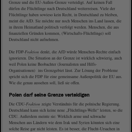
Grenze und die EU-Außen-Grenze verteidigt. Auf keinen Fall
dürfen die Flüchtlinge nach Deutschland weiterreisen. Viele der
Flüchtlinge haben sowieso kein Recht, in Deutschland zu bleiben,
meint die AfD. Sie möchte nur noch Menschen ins Land lassen, die
in ihrem Heimatland politisch verfolgt werden. Menschen, die aus
finanziellen Gründen kommen, (Wirtschafts-Flüchtlinge) soll
Deutschland nicht aufnehmen.
Die FDP-
Fraktion
denkt, die AfD würde Menschen-Rechte einfach
ignorieren. Die Situation an der Grenze ist wirklich schwierig, auch
weil Polen keine Beobachter (Journalisten und Hilfs-
Organisationen) ins Grenzgebiet lässt. Zur Lösung der Probleme
spricht sich die FDP für eine gemeinsame Außenpolitik der EU aus.
Wie die genau aussehen soll, ließ sie offen.
Polen darf seine Grenze verteidigen
Die CDU-
Fraktion
zeigte Verständnis für die polnische Regierung.
Deutschland kann sich keine neue „Flüchtlings-Welle“ leisten, so die
CDU. Außerdem meinte sie: Wirklich arme und schwache
Menschen aus Ländern wie dem Irak und Syrien könnten sich eine
solche Reise gar nicht leisten. Es ist besser, die Flucht-Ursachen in