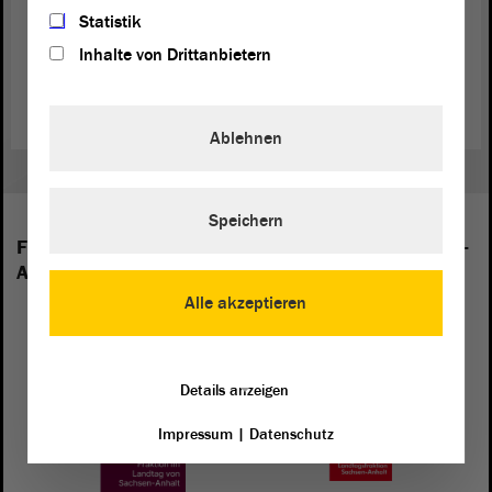
Statistik
Am Ende der
Debatte
haben die Abgeordneten nichts beschlossen.
Inhalte von Drittanbietern
(Dies ist ein Angebot in Einfacher Sprache.)
Ablehnen
Speichern
Folgende Fraktionen sind im Landtag von Sachsen-
Anhalt vertreten:
Alle akzeptieren
Details anzeigen
Impressum
|
Datenschutz