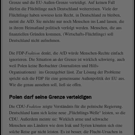
Grenze und die EU-Außen-Grenze verteidigt. Auf keinen Fall
dürfen die Flüchtlinge nach Deutschland weiterreisen. Viele der
Flüchtlinge haben sowieso kein Recht, in Deutschland zu bleiben,
meint die AfD. Sie möchte nur noch Menschen ins Land lassen, die
in ihrem Heimatland politisch verfolgt werden. Menschen, die aus
finanziellen Gründen kommen, (Wirtschafts-Flüchtlinge) soll
Deutschland nicht aufnehmen.
Die FDP-
Fraktion
denkt, die AfD würde Menschen-Rechte einfach
ignorieren. Die Situation an der Grenze ist wirklich schwierig, auch
weil Polen keine Beobachter (Journalisten und Hilfs-
Organisationen) ins Grenzgebiet lässt. Zur Lösung der Probleme
spricht sich die FDP für eine gemeinsame Außenpolitik der EU aus.
Wie die genau aussehen soll, ließ sie offen.
Polen darf seine Grenze verteidigen
Die CDU-
Fraktion
zeigte Verständnis für die polnische Regierung.
Deutschland kann sich keine neue „Flüchtlings-Welle“ leisten, so die
CDU. Außerdem meinte sie: Wirklich arme und schwache
Menschen aus Ländern wie dem Irak und Syrien könnten sich eine
solche Reise gar nicht leisten. Es ist besser, die Flucht-Ursachen in