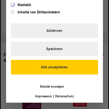
Statistik
Am Ende der
Debatte
haben die Abgeordneten nichts beschlossen.
Inhalte von Drittanbietern
(Dies ist ein Angebot in Einfacher Sprache.)
Ablehnen
Speichern
Folgende Fraktionen sind im Landtag von Sachsen-
Anhalt vertreten:
Alle akzeptieren
Details anzeigen
Impressum
|
Datenschutz