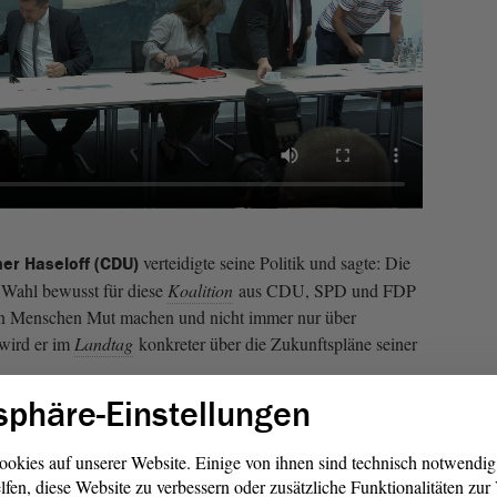
verteidigte seine Politik und sagte: Die
ner Haseloff (CDU)
 Wahl bewusst für diese
Koalition
aus CDU, SPD und FDP
den Menschen Mut machen und nicht immer nur über
wird er im
Landtag
konkreter über die Zukunftspläne seiner
sphäre-Einstellungen
ür Corona-Kosten
ookies auf unserer Website. Einige von ihnen sind technisch notwendi
ass es extra ein Sonder-Vermögen gibt. Damit will die
lfen, diese Website zu verbessern oder zusätzliche Funktionalitäten zu