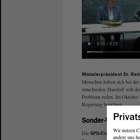
Ministerpräsident Dr. Rei
Menschen haben sich bei der
entschieden. Haseloff will 
Probleme reden. Im Oktober 
Regierung berichten.
Privat
Sonder-Vermögen f
Wir nutzen C
Die
betonte, d
SPD-Fraktion
andere uns he