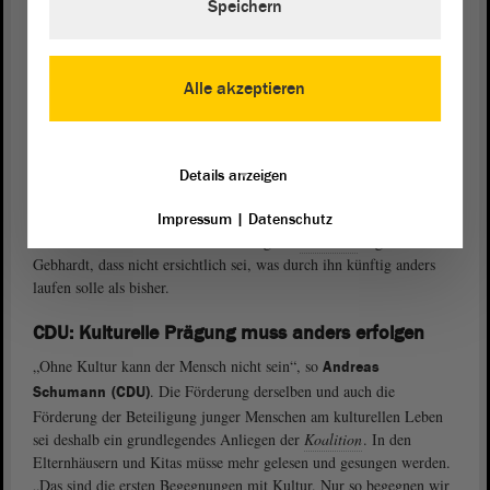
Speichern
abschaffen. „Wir alle hätten uns auch bemühen können, ein solches
Angebot für junge Leute attraktiver zu gestalten.“ Der Pass sei auch
eine Art Wirtschaftsförderung gewesen und werde ensprechend in
der Kulturlandschaft fehlen. Kritik übte Gebhardt daran, dass der
Alle akzeptieren
Antrag
der Grünen „finanziell überhaupt nicht untersetzt“ sei. Im
Land gebe es zum Stichtag 31. Dezember 2024 über 21.000
Menschen im Alter von 18 Jahren. Die nötigen 4,2 Millionen Euro
seien nicht im Kulturhaushalt zu finden. Abgeordnete Cornelia
Details anzeigen
Lüddemann (Grüne) hielt dem entgegen, dass diese Frage durchaus
im Vorfeld berücksichtigt worden sei, etwa durch die Nutzung von
Impressum
|
Datenschutz
Haushaltsresten. Zum Alternativantrag der
Koalition
sagte
Gebhardt, dass nicht ersichtlich sei, was durch ihn künftig anders
laufen solle als bisher.
CDU: Kulturelle Prägung muss anders erfolgen
„Ohne Kultur kann der Mensch nicht sein“, so
Andreas
. Die Förderung derselben und auch die
Schumann
(CDU)
Förderung der Beteiligung junger Menschen am kulturellen Leben
sei deshalb ein grundlegendes Anliegen der
Koalition
. In den
Elternhäusern und Kitas müsse mehr gelesen und gesungen werden.
„Das sind die ersten Begegnungen mit Kultur. Nur so begegnen wir