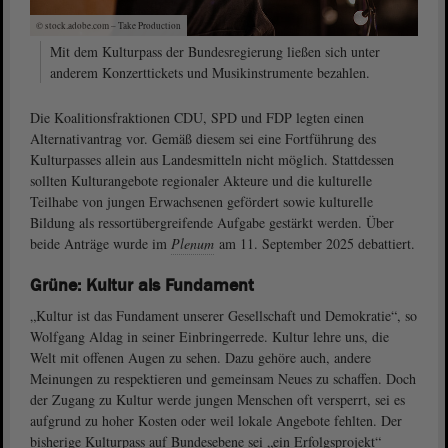
© stock.adobe.com – Take Production
Mit dem Kulturpass der Bundesregierung ließen sich unter
anderem Konzerttickets und Musikinstrumente bezahlen.
Die Koalitionsfraktionen CDU, SPD und FDP legten einen
Alternativantrag vor. Gemäß diesem sei eine Fortführung des
Kulturpasses allein aus Landesmitteln nicht möglich. Stattdessen
sollten Kulturangebote regionaler Akteure und die kulturelle
Teilhabe von jungen Erwachsenen gefördert sowie kulturelle
Bildung als ressortübergreifende Aufgabe gestärkt werden. Über
beide Anträge wurde im
Plenum
am 11. September 2025 debattiert.
Grüne: Kultur als Fundament
„Kultur ist das Fundament unserer Gesellschaft und Demokratie“, so
Wolfgang Aldag in seiner Einbringerrede. Kultur lehre uns, die
Welt mit offenen Augen zu sehen. Dazu gehöre auch, andere
Meinungen zu respektieren und gemeinsam Neues zu schaffen. Doch
der Zugang zu Kultur werde jungen Menschen oft versperrt, sei es
aufgrund zu hoher Kosten oder weil lokale Angebote fehlten. Der
bisherige Kulturpass auf Bundesebene sei „ein Erfolgsprojekt“