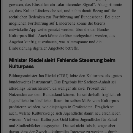
gewesen, das Einstellen ein „alarmierendes Signal“. Aldag stimmte
zu, dass Kultur Ländersache sei, und nahm damit Bezug auf die
rechtlichen Bedenken zur Fortführung auf Bundesebene. Bei einer
möglichen Fortführung auf Länderbene könne die bereits
entwickelte App weitergenutzt werden, über die der Bundes-
Kulturpass läuft. Auch könne darüber nachgedacht werden, das
Angebot künftig auszubauen, was Altersspanne und die
Einbeziehung digitaler Angebote betreffe.
Minister Riedel sieht Fehlende Steuerung beim
Kulturpass
Bildungsminister Jan Riedel (CDU) lobte den Kulturpass als „gutes
bundesweites Instrument“. Das Ergebnis für Sachsen-Anhalt sei
allerdings „ernüchternd“, da weniger als zwei Prozent der
Nutzenden aus dem Bundesland kämen. Es sei deshalb fraglich, ob
Jugendliche im ländlichen Raum im selben Maße vom Kulturpass
profitieren würden, wie diejenigen in Großstädten. Fraglich sei
auch, welche Kulturzweige sich Jugendliche damit neu erschließen
würden. Viel vom Kulturpass-Geld hätten Jugendliche für Schul-
und Studienbücher ausgegeben. Das sei nicht falsch, zeuge aber
davon, dass der Zweck – kulturelles Interesse zu wecken – durch