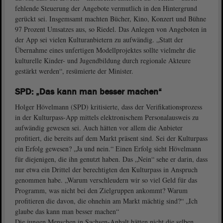
fehlende Steuerung der Angebote vermutlich in den Hintergrund
gerückt sei. Insgemsamt machten Bücher, Kino, Konzert und Bühne
97 Prozent Umsatzes aus, so Riedel. Das Anlegen von Angeboten in
der App sei vielen Kulturanbietern zu aufwändig. „Statt der
Übernahme eines unfertigen Modellprojektes sollte vielmehr die
kulturelle Kinder- und Jugendbildung durch regionale Akteure
gestärkt werden“, resümierte der Minister.
SPD: „Das kann man besser machen“
Holger Hövelmann (SPD) kritisierte, dass der Verifikationsprozess
in der Kulturpass-App mittels elektronischem Personalausweis zu
aufwändig gewesen sei. Auch hätten vor allem die Anbieter
profitiert, die bereits auf dem Markt präsent sind. Sei der Kulturpass
ein Erfolg gewesen? „Ja und nein.“ Einen Erfolg sieht Hövelmann
für diejenigen, die ihn genutzt haben. Das „Nein“ sehe er darin, dass
nur etwa ein Drittel der berechtigten den Kulturpass in Anspruch
genommen habe. „Warum verschleudern wir so viel Geld für das
Programm, was nicht bei den Zielgruppen ankommt? Warum
profitieren die davon, die ohnehin am Markt mächtig sind?“ „Ich
glaube das kann man besser machen“
Die jungen Menschen in Sachsen-Anhalt hätten nicht die selben