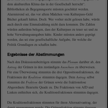
dem akulturellen Klima das in der Gesellschaft herrscht“.
Bibliotheken als Begegnungsorte müssten geschützt werden.
Alarmierend sei, das vor allem Mädchen vom Kulturpass-Geld
Bücher gekauft hätten. Doch: Wer vorher nicht gelesen habe, würde
auch durch eine Einmalzahlung nicht dazu kommen. Die Zahlen
würden außerdem belegen, dass der Kulturpass zu teuer sei und zu
hohe Verwaltungsausgaben hätte. Kinder müssten anders geprägt
werden, das sei eine gesellschaftliche Aufgabe, für welche die
Politik Grundlagen zu schaffen habe.
Ergebnisse der Abstimmungen
Nach den Diskussionsbeiträgen stimmte das
Plenum
darüber ab, den
Antrag
der Grünen in den zuständigen
Ausschuss
zu überweisen.
Für eine Überweisung stimmten die drei Oppositionsfraktionen, die
Fraktionen der
Koalition
stimmten dagegen. Dem
Antrag
selbst
stimmten die
Fraktion
der Grünen sowie die fraktionslose
Abgeordnete Henriette Quade zu. Die Fraktionen von AfD und
Linken enthielten sich, die Koalitionsfraktionen stimmten dagegen.
Die Koalitionsfraktionen stimmten für ihren Alternativantrag, der
damit angenommen wurde. Die Grünenfraktion stimmte dagegen,