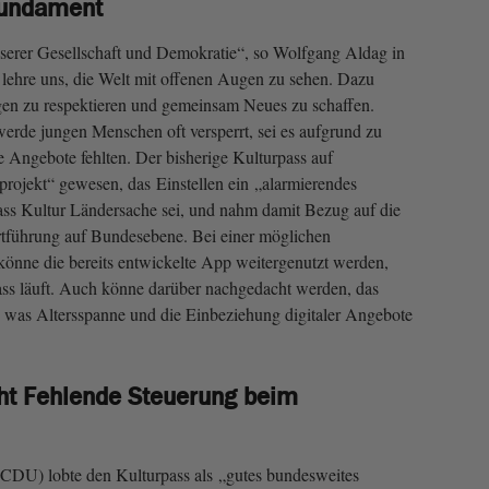
 Fundament
serer Gesellschaft und Demokratie“, so Wolfgang Aldag in
r lehre uns, die Welt mit offenen Augen zu sehen. Dazu
en zu respektieren und gemeinsam Neues zu schaffen.
rde jungen Menschen oft versperrt, sei es aufgrund zu
e Angebote fehlten. Der bisherige Kulturpass auf
projekt“ gewesen, das Einstellen ein „alarmierendes
ass Kultur Ländersache sei, und nahm damit Bezug auf die
rtführung auf Bundesebene. Bei einer möglichen
önne die bereits entwickelte App weitergenutzt werden,
ass läuft. Auch könne darüber nachgedacht werden, das
 was Altersspanne und die Einbeziehung digitaler Angebote
eht Fehlende Steuerung beim
(CDU) lobte den Kulturpass als „gutes bundesweites