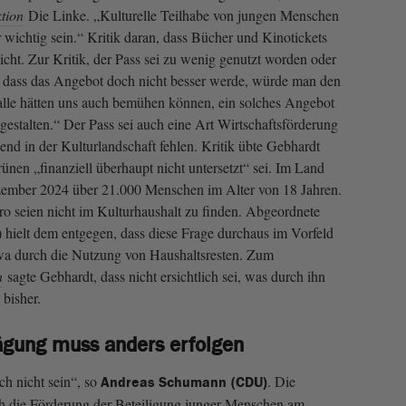
tion
Die Linke. „Kulturelle Teilhabe von jungen Menschen
r wichtig sein.“ Kritik daran, dass Bücher und Kinotickets
icht. Zur Kritik, der Pass sei zu wenig genutzt worden oder
r, dass das Angebot doch nicht besser werde, würde man den
alle hätten uns auch bemühen können, ein solches Angebot
u gestalten.“ Der Pass sei auch eine Art Wirtschaftsförderung
d in der Kulturlandschaft fehlen. Kritik übte Gebhardt
ünen „finanziell überhaupt nicht untersetzt“ sei. Im Land
zember 2024 über 21.000 Menschen im Alter von 18 Jahren.
ro seien nicht im Kulturhaushalt zu finden. Abgeordnete
hielt dem entgegen, dass diese Frage durchaus im Vorfeld
twa durch die Nutzung von Haushaltsresten. Zum
n
sagte Gebhardt, dass nicht ersichtlich sei, was durch ihn
 bisher.
rägung muss anders erfolgen
h nicht sein“, so
. Die
Andreas Schumann
(CDU)
h die Förderung der Beteiligung junger Menschen am