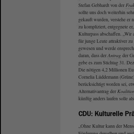
Stefan Gebhardt von der
Frak
sollte uns doch weiterhin seh
gekauft wurden, verstehe er n
zu kompliziert, entgegnete e
Kulturpass abschaffen. „Wir 
für junge Leute attraktiver z
gewesen und werde ensprechen
daran, dass der
Antrag
der Gr
gebe es zum Stichtag 31. De
Die nötigen 4,2 Millionen Eu
Cornelia Lüddemann (Grüne) 
berücksichtigt worden sei, e
Alternativantrag der
Koalitio
künftig anders laufen solle als
CDU: Kulturelle P
„Ohne Kultur kann der Mensc
Förderung derselben und auc