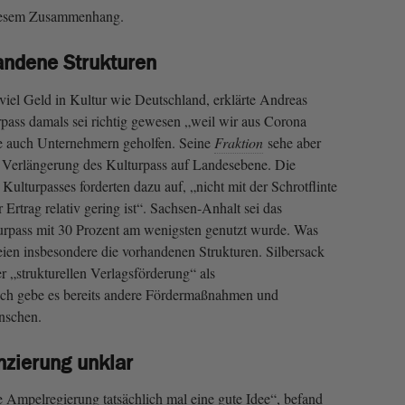
diesem Zusammenhang.
andene Strukturen
viel Geld in Kultur wie Deutschland, erklärte Andreas
pass damals sei richtig gewesen „weil wir aus Corona
 auch Unternehmern geholfen. Seine
Fraktion
sehe aber
e Verlängerung des Kulturpass auf Landesebene. Die
ulturpasses forderten dazu auf, „nicht mit der Schrotflinte
 Ertrag relativ gering ist“. Sachsen-Anhalt sei das
urpass mit 30 Prozent am wenigsten genutzt wurde. Was
eien insbesondere die vorhandenen Strukturen. Silbersack
er „strukturellen Verlagsförderung“ als
h gebe es bereits andere Fördermaßnahmen und
nschen.
anzierung unklar
e Ampelregierung tatsächlich mal eine gute Idee“, befand