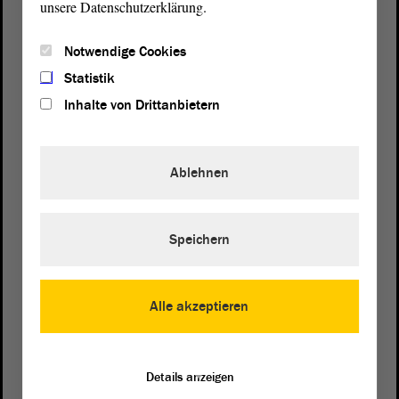
unsere Datenschutzerklärung.
Notwendige Cookies
Statistik
Inhalte von Drittanbietern
Ablehnen
Speichern
Postanschrift
von Sachsen-Anhalt
Landtag
Alle akzeptieren
Domplatz 6–9
39104 Magdeburg
Details anzeigen
Wegbeschreibung