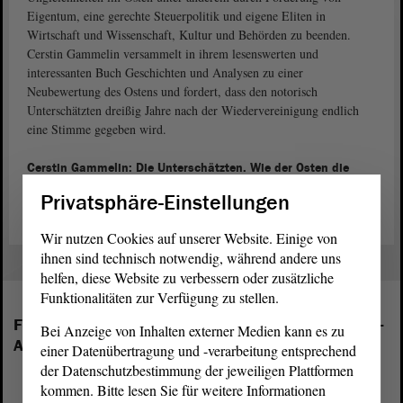
Eigentum, eine gerechte Steuerpolitik und eigene Eliten in
Wirtschaft und Wissenschaft, Kultur und Behörden zu beenden.
Cerstin Gammelin versammelt in ihrem lesenswerten und
interessanten Buch Geschichten und Analysen zu einer
Neubewertung des Ostens und fordert, dass den notorisch
Unterschätzten dreißig Jahre nach der Wiedervereinigung endlich
eine Stimme gegeben wird.
Cerstin Gammelin: Die Unterschätzten. Wie der Osten die
deutsche Politik bestimmt. Berlin: Econ, 2021.
Privatsphäre-Einstellungen
Wir nutzen Cookies auf unserer Website. Einige von
ihnen sind technisch notwendig, während andere uns
helfen, diese Website zu verbessern oder zusätzliche
Funktionalitäten zur Verfügung zu stellen.
Folgende Fraktionen sind im Landtag von Sachsen-
Bei Anzeige von Inhalten externer Medien kann es zu
Anhalt vertreten:
einer Datenübertragung und -verarbeitung entsprechend
der Datenschutzbestimmung der jeweiligen Plattformen
kommen. Bitte lesen Sie für weitere Informationen