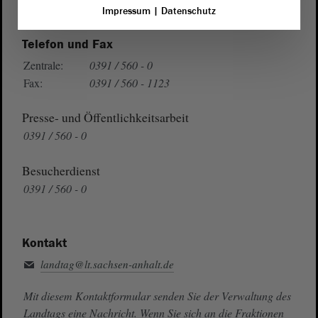
Auf Google Maps
Impressum
|
Datenschutz
Telefon und Fax
Zentrale:
0391 / 560 - 0
Fax:
0391 / 560 - 1123
Presse- und Öffentlichkeitsarbeit
0391 / 560 - 0
Besucherdienst
0391 / 560 - 0
Kontakt
landtag@lt.sachsen-anhalt.de
Mit diesem Kontaktformular senden Sie der Verwaltung des
Landtags eine Nachricht. Wenn Sie sich an die Fraktionen