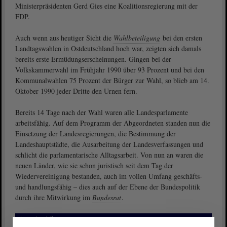
Ministerpräsidenten Gerd Gies eine Koalitionsregierung mit der
FDP.
Auch wenn aus heutiger Sicht die
Wahlbeteiligung
bei den ersten
Landtagswahlen in Ostdeutschland hoch war, zeigten sich damals
bereits erste Ermüdungserscheinungen. Gingen bei der
Volkskammerwahl im Frühjahr 1990 über 93 Prozent und bei den
Kommunalwahlen 75 Prozent der Bürger zur Wahl, so blieb am 14.
Oktober 1990 jeder Dritte den Urnen fern.
Bereits 14 Tage nach der Wahl waren alle Landesparlamente
arbeitsfähig. Auf dem Programm der Abgeordneten standen nun die
Einsetzung der Landesregierungen, die Bestimmung der
Landeshauptstädte, die Ausarbeitung der Landesverfassungen und
schlicht die parlamentarische Alltagsarbeit. Von nun an waren die
neuen Länder, wie sie schon juristisch seit dem Tag der
Wiedervereinigung bestanden, auch im vollen Umfang geschäfts-
und handlungsfähig – dies auch auf der Ebene der Bundespolitik
durch ihre Mitwirkung im
Bundesrat
.