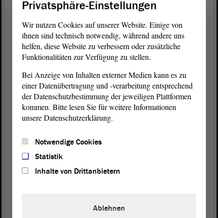
Privatsphäre-Einstellungen
Wir nutzen Cookies auf unserer Website. Einige von
ihnen sind technisch notwendig, während andere uns
helfen, diese Website zu verbessern oder zusätzliche
Funktionalitäten zur Verfügung zu stellen.
Bei Anzeige von Inhalten externer Medien kann es zu
einer Datenübertragung und -verarbeitung entsprechend
der Datenschutzbestimmung der jeweiligen Plattformen
kommen. Bitte lesen Sie für weitere Informationen
Veränderungen im Bundesrat
unsere Datenschutzerklärung.
Mit dem Einigungsvertrag, der am 3. Oktober 1990 in Kraft
getreten war, änderte sich auch die Stimmenverteilung im
Notwendige Cookies
Bundesrat
. Um eine Schieflage im Verhältnis zwischen großen und
Statistik
kleinen Ländern zu verhindern, hatte man sich für eine Neuregelung
der Stimmenverteilung im Zuge der Wiedervereinigung
Inhalte von Drittanbietern
entschieden.
Die neue Stimmenzahl im
Bundesrat
– sie lag 1990 bei 68 – und die
Ergebnisse der Landtagswahlen führten auch zu einer veränderten
Ablehnen
politischen Konstellation in der Länderkammer. Besaßen die SPD-