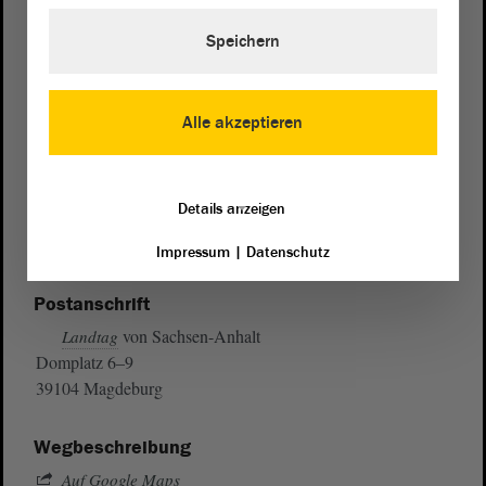
Speichern
Alle akzeptieren
Details anzeigen
Impressum
|
Datenschutz
Postanschrift
von Sachsen-Anhalt
Landtag
Domplatz 6–9
39104 Magdeburg
Wegbeschreibung
Auf Google Maps