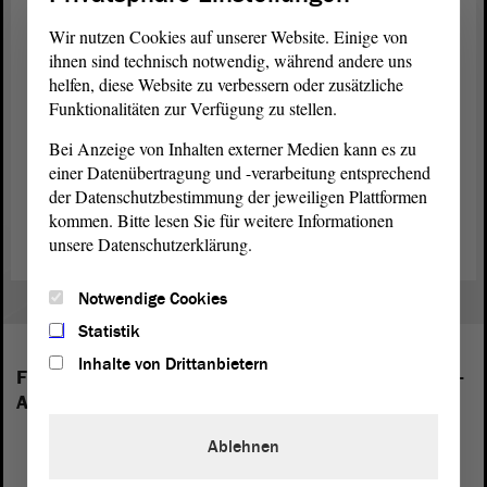
Im dritten großen Fragen-und-Antworten-Komplex ging es um die
Wir nutzen Cookies auf unserer Website. Einige von
Ausweitung der Instrumente direkter
Demokratie
, beispielsweise
ihnen sind technisch notwendig, während andere uns
Bürgerbegehren und Volksentscheid. Hier wurden die Fürs und
helfen, diese Website zu verbessern oder zusätzliche
Widers diskutiert, ebenso die vielen Möglichkeiten, die den
Funktionalitäten zur Verfügung zu stellen.
Bürgerinnen und Bürgern auf der Basis des Grundgesetzes geboten
seien, sich politisch im Kleinen wie im Großen einzubringen. Daran
Bei Anzeige von Inhalten externer Medien kann es zu
schloss sich das Thema Mitbestimmen durch
Föderalismus
an, am
einer Datenübertragung und -verarbeitung entsprechend
Ende konnten sich auch die Gäste mit ihren Fragen und Anliegen zu
der Datenschutzbestimmung der jeweiligen Plattformen
Wort melden.
kommen. Bitte lesen Sie für weitere Informationen
unsere Datenschutzerklärung.
Notwendige Cookies
Statistik
Inhalte von Drittanbietern
Folgende Fraktionen sind im Landtag von Sachsen-
Anhalt vertreten:
Ablehnen