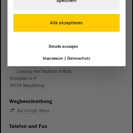
Speichern
Alle akzeptieren
Details anzeigen
Impressum
|
Datenschutz
Postanschrift
von Sachsen-Anhalt
Landtag
Domplatz 6–9
39104 Magdeburg
Wegbeschreibung
Auf Google Maps
Telefon und Fax