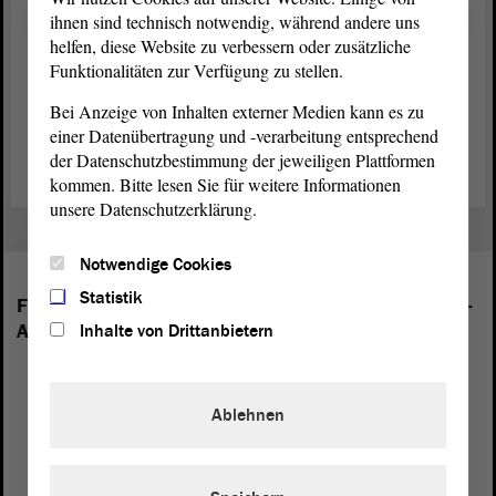
ihnen sind technisch notwendig, während andere uns
Tobias Krull (CDU), Katrin Gensecke (SPD), Ulrich Siegmund
helfen, diese Website zu verbessern oder zusätzliche
(AfD), Monika Hohmann (Die Linke) und Susan Sziborra-Seidlitz
Funktionalitäten zur Verfügung zu stellen.
(BÜNDNIS 90/DIE GRÜNEN) teilnehmen. Zudem hat sich die
Ministerin für Arbeit, Soziales, Gesundheit und Gleichstellung des
Bei Anzeige von Inhalten externer Medien kann es zu
Landes Sachsen-Anhalt, Petra Grimm-Benne, entschieden, die
einer Datenübertragung und -verarbeitung entsprechend
Delegation zu begleiten.
der Datenschutzbestimmung der jeweiligen Plattformen
kommen. Bitte lesen Sie für weitere Informationen
unsere Datenschutzerklärung.
Notwendige Cookies
Statistik
Folgende Fraktionen sind im Landtag von Sachsen-
Anhalt vertreten:
Inhalte von Drittanbietern
Ablehnen