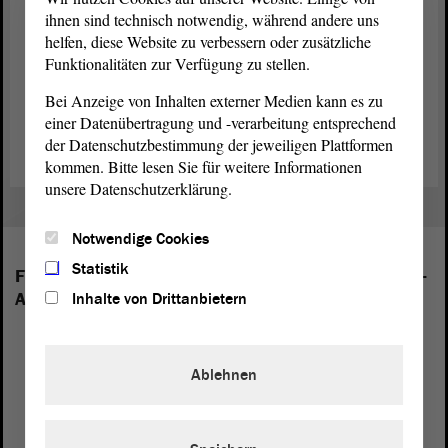
ihnen sind technisch notwendig, während andere uns
Tobias Krull (CDU), Katrin Gensecke (SPD), Ulrich Siegmund
helfen, diese Website zu verbessern oder zusätzliche
(AfD), Monika Hohmann (Die Linke) und Susan Sziborra-Seidlitz
Funktionalitäten zur Verfügung zu stellen.
(BÜNDNIS 90/DIE GRÜNEN) teilnehmen. Zudem hat sich die
Ministerin für Arbeit, Soziales, Gesundheit und Gleichstellung des
Bei Anzeige von Inhalten externer Medien kann es zu
Landes Sachsen-Anhalt, Petra Grimm-Benne, entschieden, die
einer Datenübertragung und -verarbeitung entsprechend
Delegation zu begleiten.
der Datenschutzbestimmung der jeweiligen Plattformen
kommen. Bitte lesen Sie für weitere Informationen
unsere Datenschutzerklärung.
Notwendige Cookies
Statistik
Folgende Fraktionen sind im Landtag von Sachsen-
Anhalt vertreten:
Inhalte von Drittanbietern
Ablehnen