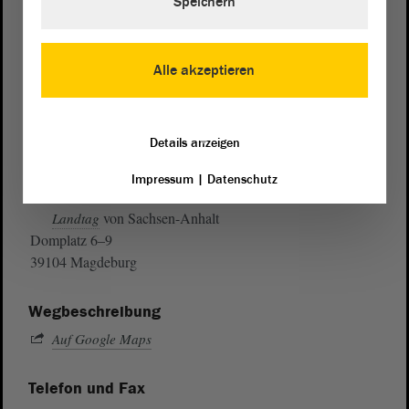
Speichern
Alle akzeptieren
Details anzeigen
Impressum
|
Datenschutz
Postanschrift
von Sachsen-Anhalt
Landtag
Domplatz 6–9
39104 Magdeburg
Wegbeschreibung
Auf Google Maps
Telefon und Fax