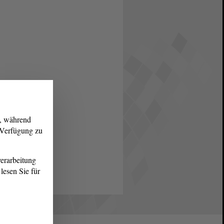
g, während
r Verfügung zu
erarbeitung
lesen Sie für