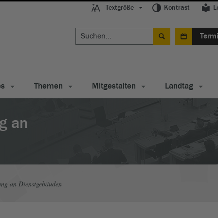
Textgröße
Kontrast
L
Term
es
Themen
Mitgestalten
Landtag
g an
ng an Dienstgebäuden