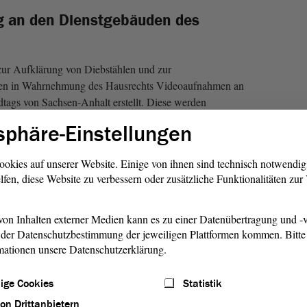
 an den Dienstgebäuden des
ur Aufklärung von Diebstählen und zur
en in Wahrnehmung des Hausrechts Videoaufnahmen an
tags von Sachsen-Anhalt erstellt. Diese werden
tel bei Strafverfolgung verwendet. Diese Aufnahmen
sphäre-Einstellungen
ufbewahrt, bei Strafverfolgung bis zum Abschluss der
ionen zur Videoüberwachung entnehmen Sie bitte dem
ookies auf unserer Website. Einige von ihnen sind technisch notwendi
nt.
lfen, diese Website zu verbessern oder zusätzliche Funktionalitäten zu
rwachung (PDF)
on Inhalten externer Medien kann es zu einer Datenübertragung und -v
der Datenschutzbestimmung der jeweiligen Plattformen kommen. Bitte 
mationen unsere Datenschutzerklärung.
ige Cookies
Statistik
von Drittanbietern