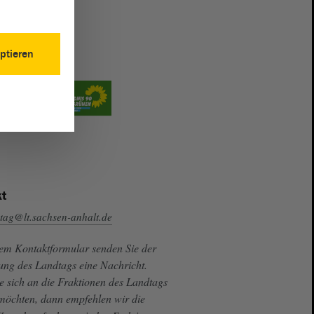
ptieren
t
tag@lt.sachsen-anhalt.de
sem Kontaktformular senden Sie der
ung des Landtags eine Nachricht.
e sich an die Fraktionen des Landtags
 möchten, dann empfehlen wir die