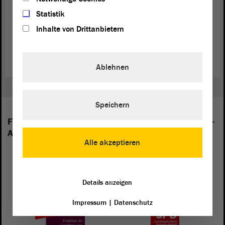
an diesem Tag einig ‒ heißt, sich dem Hass unter den Menschen
Statistik
entgegenzustellen, Verständigung und Aussöhnung unter den
Völkern zu leben sowie Frieden zu schaffen und diesen zu erhalten.
Inhalte von Drittanbietern
Quelle:
Volksbund (Sachsen-Anhalt)
Ablehnen
Speichern
Folgende Fraktionen sind im Landtag von Sachsen-
Anhalt vertreten:
Alle akzeptieren
Details anzeigen
Impressum
|
Datenschutz