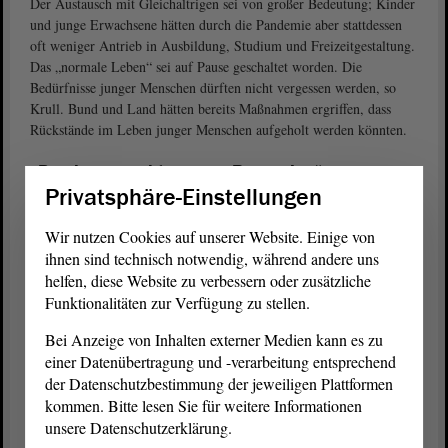
Der Austausch mit Gleichaltrigen sei von großer Bedeutung; Kinder
und junge Erwachsene hätten durch die Pandemie aber stattdessen
oft weniger Antrieb in Ausbildung, Studium und Freizeitgestaltung.
Das „normale Leben“ sei auf Pause geschaltet worden. Die
Bedürfnisse junger Menschen dürften nicht vergessen werden, so
Krull. Bund und Land hätten bereits Maßnahmen ergriffen, dass
Rückstände im Leben junger Menschen aufgeholt werden könnten.
„Pandemie wirkt wie ein Brennglas“
Privatsphäre-Einstellungen
Kinder, Jugendliche und junge Erwachsene hätten sich seit
Anbeginn der Pandemie sehr solidarisch gezeigt, viele von ihnen
Wir nutzen Cookies auf unserer Website. Einige von
hätten derweil wichtige Phasen ihres Lebens ganz anders
ihnen sind technisch notwendig, während andere uns
durchlaufen, als es vor der Pandemie der Fall gewesen wäre,
helfen, diese Website zu verbessern oder zusätzliche
erinnerte
. Ein Teil der Jugendlichen
Nicole Anger (DIE LINKE)
Funktionalitäten zur Verfügung zu stellen.
hätte noch nie zum Tanzen in den Club gehen können, viele hätten
ihre Hobbys ruhen lassen müssen.
Bei Anzeige von Inhalten externer Medien kann es zu
einer Datenübertragung und -verarbeitung entsprechend
Der außerschulische Bereich biete aber noch immer viele
der Datenschutzbestimmung der jeweiligen Plattformen
Möglichkeiten der Lebensgestaltung an. Es sei ein Zugewinn,
kommen. Bitte lesen Sie für weitere Informationen
beispielsweise im digitalen Bereich zu beobachten, aber zugleich
unsere Datenschutzerklärung.
auch eine deutliche Zunahme von Sorgen und Ängsten. Diese