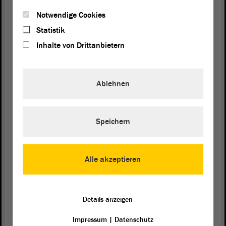
Signale müssten ernst genommen werden, so Anger, eine
Unterstützung müsse ohne lange Wartezeiten möglich sein. Die
Notwendige Cookies
Pandemie wirke wie ein Brennglas, sie habe Schwachstellen noch
Statistik
schwächer gemacht, hier gelte es anzusetzen und sichere
Inhalte von Drittanbietern
Perspektiven zu schaffen.
„Lasst euch impfen!“
„Seit zwei Jahren leben wir mit der Pandemie und kämpfen gegen
Ablehnen
sie an“, zum ersten Mal gebe es mehr als 200 000 Neuinfizierte an
einem Tag, sagte
. Die Pandemie stelle
Dr. Katja Pähle (SPD)
Familien und Alleinerziehende vor große Herausforderungen. Aber
Speichern
auch junge Menschen hätten im Zuge der Pandemie mit ganz neuen
Herausforderungen zu kämpfen. Das Fehlen des gemeinsamen
Lernens und Lebens machte den jungen Menschen schwer zu
schaffen. Es bedürfe einer Steigerung der psychosozialen Betreuung.
Alle akzeptieren
Ohne eine deutliche gesteigerte Immunisierung der Bevölkerung
werde es aber noch länger zu herben Auswirkungen auf das
Details anzeigen
wirtschaftliche, gesellschaftliche und kulturelle Leben kommen. Die
Impfung schütze in hohem Maße vor schweren Verläufen und
Impressum
|
Datenschutz
verlangsame die Ausbreitung des Virus. Man könnte bei der