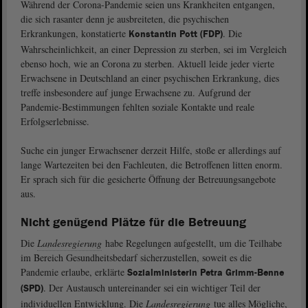
Während der Corona-Pandemie seien uns Krankheiten entgangen,
die sich rasanter denn je ausbreiteten, die psychischen
Erkrankungen, konstatierte
. Die
Konstantin Pott (FDP)
Wahrscheinlichkeit, an einer Depression zu sterben, sei im Vergleich
ebenso hoch, wie an Corona zu sterben. Aktuell leide jeder vierte
Erwachsene in Deutschland an einer psychischen Erkrankung, dies
treffe insbesondere auf junge Erwachsene zu. Aufgrund der
Pandemie-Bestimmungen fehlten soziale Kontakte und reale
Erfolgserlebnisse.
Suche ein junger Erwachsener derzeit Hilfe, stoße er allerdings auf
lange Wartezeiten bei den Fachleuten, die Betroffenen litten enorm.
Er sprach sich für die gesicherte Öffnung der Betreuungsangebote
aus.
Nicht genügend Plätze für die Betreuung
Die
Landesregierung
habe Regelungen aufgestellt, um die Teilhabe
im Bereich Gesundheitsbedarf sicherzustellen, soweit es die
Pandemie erlaube, erklärte
Sozialministerin Petra Grimm-Benne
. Der Austausch untereinander sei ein wichtiger Teil der
(SPD)
individuellen Entwicklung. Die
Landesregierung
tue alles Mögliche,