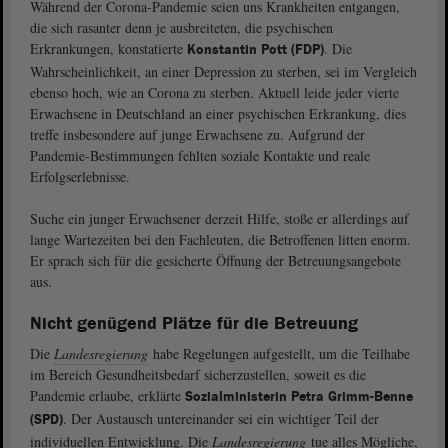
Während der Corona-Pandemie seien uns Krankheiten entgangen,
die sich rasanter denn je ausbreiteten, die psychischen
Erkrankungen, konstatierte
. Die
Konstantin Pott (FDP)
Wahrscheinlichkeit, an einer Depression zu sterben, sei im Vergleich
ebenso hoch, wie an Corona zu sterben. Aktuell leide jeder vierte
Erwachsene in Deutschland an einer psychischen Erkrankung, dies
treffe insbesondere auf junge Erwachsene zu. Aufgrund der
Pandemie-Bestimmungen fehlten soziale Kontakte und reale
Erfolgserlebnisse.
Suche ein junger Erwachsener derzeit Hilfe, stoße er allerdings auf
lange Wartezeiten bei den Fachleuten, die Betroffenen litten enorm.
Er sprach sich für die gesicherte Öffnung der Betreuungsangebote
aus.
Nicht genügend Plätze für die Betreuung
Die
Landesregierung
habe Regelungen aufgestellt, um die Teilhabe
im Bereich Gesundheitsbedarf sicherzustellen, soweit es die
Pandemie erlaube, erklärte
Sozialministerin Petra Grimm-Benne
. Der Austausch untereinander sei ein wichtiger Teil der
(SPD)
individuellen Entwicklung. Die
Landesregierung
tue alles Mögliche,