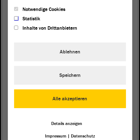
Signale müssten ernst genommen werden, so Anger, eine
Unterstützung müsse ohne lange Wartezeiten möglich sein. Die
Notwendige Cookies
Pandemie wirke wie ein Brennglas, sie habe Schwachstellen noch
Statistik
schwächer gemacht, hier gelte es anzusetzen und sichere
Inhalte von Drittanbietern
Perspektiven zu schaffen.
„Lasst euch impfen!“
„Seit zwei Jahren leben wir mit der Pandemie und kämpfen gegen
Ablehnen
sie an“, zum ersten Mal gebe es mehr als 200 000 Neuinfizierte an
einem Tag, sagte
. Die Pandemie stelle
Dr. Katja Pähle (SPD)
Familien und Alleinerziehende vor große Herausforderungen. Aber
Speichern
auch junge Menschen hätten im Zuge der Pandemie mit ganz neuen
Herausforderungen zu kämpfen. Das Fehlen des gemeinsamen
Lernens und Lebens machte den jungen Menschen schwer zu
schaffen. Es bedürfe einer Steigerung der psychosozialen Betreuung.
Alle akzeptieren
Ohne eine deutliche gesteigerte Immunisierung der Bevölkerung
werde es aber noch länger zu herben Auswirkungen auf das
Details anzeigen
wirtschaftliche, gesellschaftliche und kulturelle Leben kommen. Die
Impfung schütze in hohem Maße vor schweren Verläufen und
Impressum
|
Datenschutz
verlangsame die Ausbreitung des Virus. Man könnte bei der