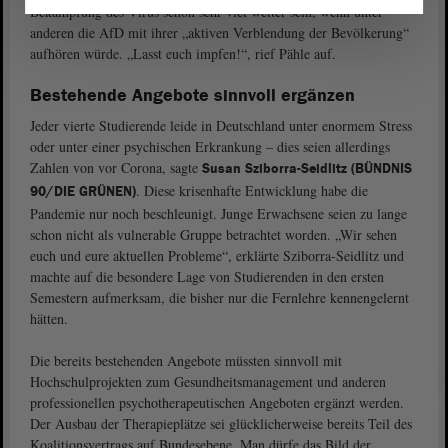
Bekämpfung des Virus schon sehr viel weiter sein, wenn unter
anderen die AfD mit ihrer „aktiven Verblendung der Bevölkerung“
aufhören würde. „Lasst euch impfen!“, rief Pähle auf.
Bestehende Angebote sinnvoll ergänzen
Jeder vierte Studierende leide in Deutschland unter enormem Stress
oder unter einer psychischen Erkrankung – dies seien allerdings
Zahlen von vor Corona, sagte
Susan Sziborra-Seidlitz (BÜNDNIS
. Diese krisenhafte Entwicklung habe die
90/DIE GRÜNEN)
Pandemie nur noch beschleunigt. Junge Erwachsene seien zu lange
schon nicht als vulnerable Gruppe betrachtet worden. „Wir sehen
euch und eure aktuellen Probleme“, erklärte Sziborra-Seidlitz und
machte auf die besondere Lage von Studierenden in den ersten
Semestern aufmerksam, die bisher nur die Fernlehre kennengelernt
hätten.
Die bereits bestehenden Angebote müssten sinnvoll mit
Hochschulprojekten zum Gesundheitsmanagement und anderen
professionellen psychotherapeutischen Angeboten ergänzt werden.
Der Ausbau der Therapieplätze sei glücklicherweise bereits Teil des
Koalitionsvertrags auf Bundesebene. Man dürfe das Bild der