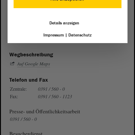
Postanschrift
Details anzeigen
von Sachsen-Anhalt
Landtag
Domplatz 6–9
Impressum
|
Datenschutz
39104 Magdeburg
Wegbeschreibung
Auf Google Maps
Telefon und Fax
Zentrale:
0391 / 560 - 0
Fax:
0391 / 560 - 1123
Presse- und Öffentlichkeitsarbeit
0391 / 560 - 0
Besucherdienst