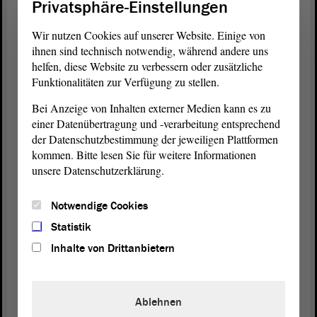
AfD kritisiert Versäumnisse
Privatsphäre-Einstellungen
nutzte seinen Redebeitrag, um auf Versäumnisse
Daniel Roi
(AfD)
Wir nutzen Cookies auf unserer Website. Einige von
der
Landesregierung
aus Sicht seiner
Fraktion
aufmerksam zu
ihnen sind technisch notwendig, während andere uns
machen. So fragte er unter anderem, warum es keinen konkreten
helfen, diese Website zu verbessern oder zusätzliche
Umsetzungsplan zum Vorhaben der Auskofferung gegeben habe.
Funktionalitäten zur Verfügung zu stellen.
Auch hätte man externe
Beratung
in Anspruch nehmen können.
Risikobudgets beziehungsweise Sonderfonds hätten außerdem
Bei Anzeige von Inhalten externer Medien kann es zu
gebildet werden müssen. Seine
Fraktion
habe in der Vergangenheit
einer Datenübertragung und -verarbeitung entsprechend
bereits verschiedene Anträge eingebracht, um das Vorhaben
der Datenschutzbestimmung der jeweiligen Plattformen
voranzubringen, so Roi.
kommen. Bitte lesen Sie für weitere Informationen
unsere Datenschutzerklärung.
FDP: Vetrauen in Fachleute
sprach für die
. Auch sie
Kathrin Tarricone
FDP-Fraktion
Notwendige Cookies
befürwortete die Einkapselung. Das Verfahren vermeide Risiken,
die bei einer Auskofferung und dem Abtransport des giftigen
Statistik
Materials entstehen würden. Als wichtigste Konsequenz des nun
Inhalte von Drittanbietern
gefassten Plans würden Schadstoffe unschädlich gemacht. Sie
mahnte zum Vertrauen in die zuständigen Institutionen: „Wir hören
zu, wenn Fachleute Situationen einschätzen.“
Ablehnen
Linke kritisiert Falschinformationen von Behörden