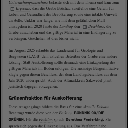
Untersuchungsausschuss
befasste sich mit dem Thema und kam zum
Ergebnis
, dass die Grube Brüchau zweifellos eine Gefahr für
Leben und Gesundheit der Bevölkerung sowie eine intakte Umwelt
darstelle. Unklar war lange, wie mit dem gefährlichen Müll
umzugehen ist. 2020 fasste der
Landtag
den
Beschluss
, die
Grube auszuheben und das giftige Material in eine Endlagerung zu
verbringen. Geschehen ist dies bisher nicht.
Im August 2025 erlaubte das Landesamt für Geologie und
Bergwesen (LAGB) dem aktuellen Betreiber der Grube eine andere
Lösung. Statt Auskofferung sollte demnach eine Einkapselung des
giftigen Materials im Boden erfolgen. Die ansässige Bürgerinitiative
klagte gegen diesen Beschluss, der dem Landtagsbeschluss aus dem
Jahr 2020 widerspricht. Auch der Altmarkkreis Salzwedel plant,
juristisch dagegen vorzugehen.
Grünenfraktion für Auskofferung
Diese Ausgangslage bildete die Basis für eine
aktuelle Debatte
.
Beantragt wurde diese von der
Fraktion
BÜNDNIS 90/DIE
Für die
Fraktion
sprach
Sie
GRÜNEN.
Dorothea Frederking.
sprach sich gegen die Einkapselung aus. Das Verfahren habe