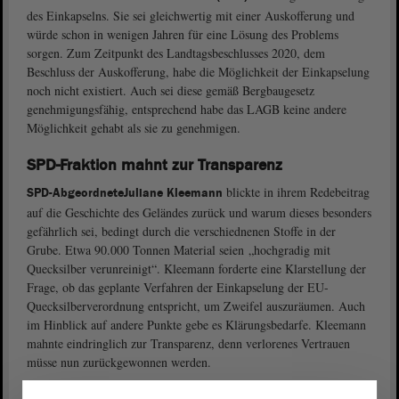
des Einkapselns. Sie sei gleichwertig mit einer Auskofferung und
würde schon in wenigen Jahren für eine Lösung des Problems
sorgen. Zum Zeitpunkt des Landtagsbeschlusses 2020, dem
Beschluss der Auskofferung, habe die Möglichkeit der Einkapselung
noch nicht existiert. Auch sei diese gemäß Bergbaugesetz
genehmigungsfähig, entsprechend habe das LAGB keine andere
Möglichkeit gehabt als sie zu genehmigen.
SPD-Fraktion mahnt zur Transparenz
blickte in ihrem Redebeitrag
SPD-Abgeordnete
Juliane Kleemann
auf die Geschichte des Geländes zurück und warum dieses besonders
gefährlich sei, bedingt durch die verschiednenen Stoffe in der
Grube. Etwa 90.000 Tonnen Material seien „hochgradig mit
Quecksilber verunreinigt“. Kleemann forderte eine Klarstellung der
Frage, ob das geplante Verfahren der Einkapselung der EU-
Quecksilberverordnung entspricht, um Zweifel auszuräumen. Auch
im Hinblick auf andere Punkte gebe es Klärungsbedarfe. Kleemann
mahnte eindringlich zur Transparenz, denn verlorenes Vertrauen
müsse nun zurückgewonnen werden.