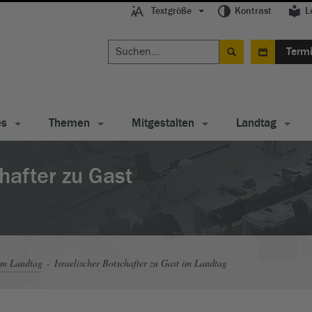
Textgröße
Kontrast
L
Term
es
Themen
Mitgestalten
Landtag
hafter zu Gast
im Landtag
Israelischer Botschafter zu Gast im Landtag