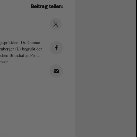
Beitrag teilen:
gspräsident Dr. Gunnar
enberger (l.) begrüßt den
ischen Botschafter Prof.
osor.