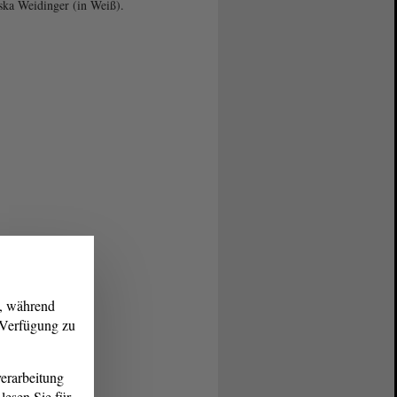
ska Weidinger (in Weiß).
g, während
r Verfügung zu
erarbeitung
lesen Sie für