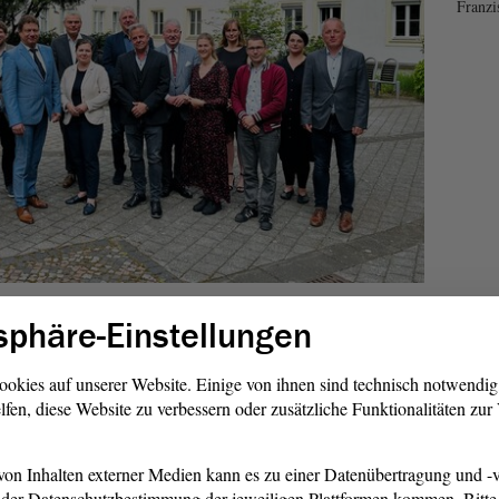
Franzi
tisch motivierter Straftaten in Deutschland sei ungebrochen.
sphäre-Einstellungen
Sachsen-Anhalt zu“, heißt es im Selbstbefassungsantrag der
renz der Justizministerinnen und Justizminister habe sich
ookies auf unserer Website. Einige von ihnen sind technisch notwendi
mpfung antisemitisch motivierter Straftaten befasst. Hierbei
lfen, diese Website zu verbessern oder zusätzliche Funktionalitäten zu
022 die Einsetzung von Antisemitismusbeauftragten bei den
oder Staatsanwaltschaften ausdrücklich begrüßt.
on Inhalten externer Medien kann es zu einer Datenübertragung und -v
der Datenschutzbestimmung der jeweiligen Plattformen kommen. Bitte 