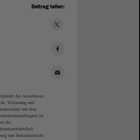
Beitrag teilen:
tglieder des Ausschusses
cht, Verfassung und
ucherschutz mit dem
mitismusbeauftragten (in
bei der
lstaatsanwaltschaft
rg und Justizministerin