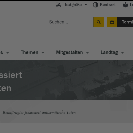
Textgröße
Kontrast
L
Term
es
Themen
Mitgestalten
Landtag
ssiert
ten
Beauftragter fokussiert antisemitische Taten