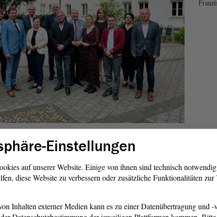
Franzi
tisch motivierter Straftaten in Deutschland sei ungebrochen.
sphäre-Einstellungen
Sachsen-Anhalt zu“, heißt es im Selbstbefassungsantrag der
renz der Justizministerinnen und Justizminister habe sich
ookies auf unserer Website. Einige von ihnen sind technisch notwendi
mpfung antisemitisch motivierter Straftaten befasst. Hierbei
lfen, diese Website zu verbessern oder zusätzliche Funktionalitäten zu
022 die Einsetzung von Antisemitismusbeauftragten bei den
oder Staatsanwaltschaften ausdrücklich begrüßt.
on Inhalten externer Medien kann es zu einer Datenübertragung und -v
der Datenschutzbestimmung der jeweiligen Plattformen kommen. Bitte 