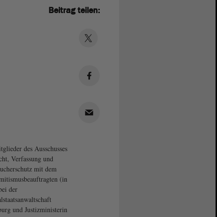
Beitrag teilen:
tglieder des Ausschusses
cht, Verfassung und
ucherschutz mit dem
mitismusbeauftragten (in
bei der
lstaatsanwaltschaft
rg und Justizministerin