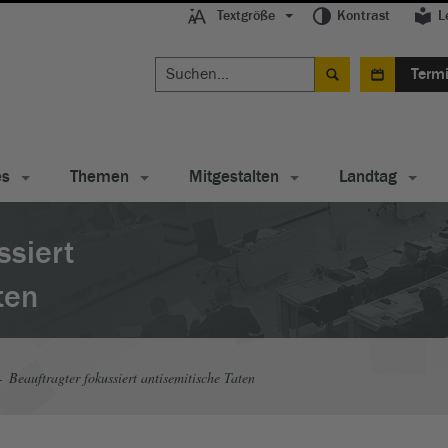
Textgröße
Kontrast
L
Term
es
Themen
Mitgestalten
Landtag
ssiert
ten
Beauftragter fokussiert antisemitische Taten