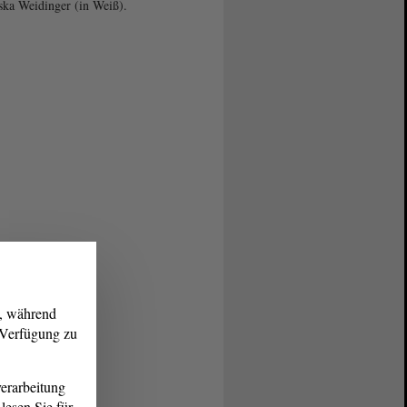
ska Weidinger (in Weiß).
g, während
r Verfügung zu
erarbeitung
lesen Sie für