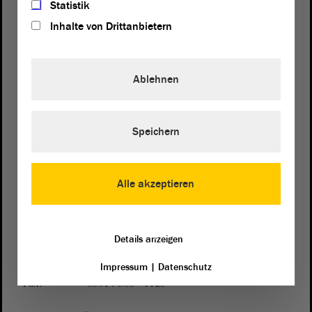
Statistik
Inhalte von Drittanbietern
Ablehnen
Postanschrift
von Sachsen-Anhalt
Landtag
Domplatz 6–9
Speichern
39104 Magdeburg
Alle akzeptieren
Wegbeschreibung
Auf Google Maps
Details anzeigen
Telefon und Fax
Zentrale:
0391 / 560 - 0
Impressum
|
Datenschutz
Fax:
0391 / 560 - 1123