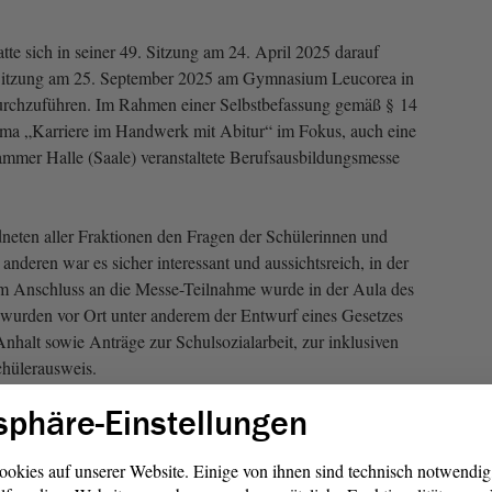
tte sich in seiner 49. Sitzung am 24. April 2025 darauf
e Sitzung am 25. September 2025 am Gymnasium Leucorea in
durchzuführen. Im Rahmen einer Selbstbefassung gemäß § 14
ma „Karriere im Handwerk mit Abitur“ im Fokus, auch eine
mmer Halle (Saale) veranstaltete Berufsausbildungsmesse
rdneten aller Fraktionen den Fragen der Schülerinnen und
 anderen war es sicher interessant und aussichtsreich, in der
Im Anschluss an die Messe-Teilnahme wurde in der Aula des
wurden vor Ort unter anderem der Entwurf eines Gesetzes
nhalt sowie Anträge zur Schulsozialarbeit, zur inklusiven
chülerausweis.
sphäre-Einstellungen
ookies auf unserer Website. Einige von ihnen sind technisch notwendi