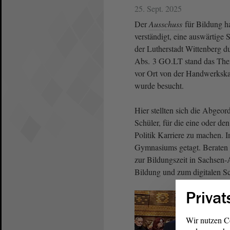
25. Sept. 2025
Der
Ausschuss
für Bildung ha
verständigt, eine auswärtig
der Lutherstadt Wittenberg 
Abs. 3 GO.LT stand das The
vor Ort von der Handwerkska
wurde besucht.
Hier stellten sich die Abgeo
Schüler, für die eine oder den
Politik Karriere zu machen. 
Gymnasiums getagt. Beraten 
zur Bildungszeit in Sachsen-A
Bildung und zum digitalen S
Privat
Wir nutzen C