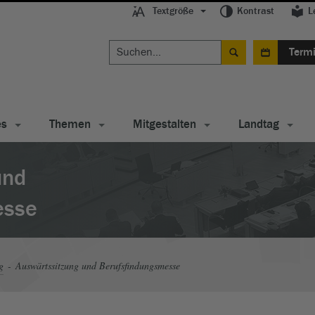
Textgröße
Kontrast
L
Term
es
Themen
Mitgestalten
Landtag
und
esse
g
Auswärtssitzung und Berufsfindungsmesse