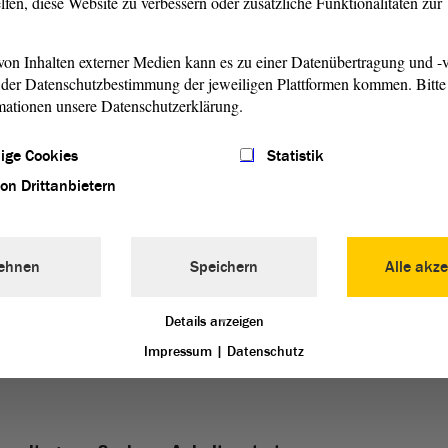
lfen, diese Website zu verbessern oder zusätzliche Funktionalitäten zu
n Inhalt laden, können Daten an Drittanbieter
ermittelt und Cookies durch diese Plattformen
on Inhalten externer Medien kann es zu einer Datenübertragung und -v
en. Unsere
Datenschutzerklärung
enthält
der Datenschutzbestimmung der jeweiligen Plattformen kommen. Bitte 
weitere Information dazu.
mationen unsere Datenschutzerklärung.
Akzeptieren und Inhalt laden
ige Cookies
Statistik
von Drittanbietern
ehnen
Speichern
Alle akze
Details anzeigen
Impressum
|
Datenschutz