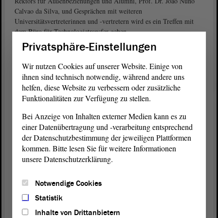
Rektors für Außenbeziehungen und Alumni, Prof. Dr. Joao Nuno
Calvao da Silva, und Gesprächen mit weiteren
Universitätsvertreterinnen und -vertretern wird es ein Treffen mit
dem Büro für Technologietransfer geben.
Privatsphäre-Einstellungen
Darüber hinaus stehen weitere Gespräche mit Vertreterinnen und
Vertretern von Unternehmen und Nichtregierungsorganisationen zu
Wir nutzen Cookies auf unserer Website. Einige von
grünem Wachstum, alternativer Mobilität oder einer intelligenten
ihnen sind technisch notwendig, während andere uns
Bürgerbeteiligung an.
helfen, diese Website zu verbessern oder zusätzliche
Funktionalitäten zur Verfügung zu stellen.
An der Reise werden die Ausschussvorsitzende Kathrin Tarricone
(FDP) und die Abgeordneten Elke Simon-Kuch (CDU), Sandra
Bei Anzeige von Inhalten externer Medien kann es zu
Hietel-Heuer (CDU), Marco Tullner (CDU), Sven Czekalla (CDU),
einer Datenübertragung und -verarbeitung entsprechend
Hendrik Lange (DIE LINKE), Kerstin Eisenreich (DIE LINKE),
der Datenschutzbestimmung der jeweiligen Plattformen
Juliane Kleemann (SPD), Christian Hecht (AfD), Daniel Roi (AfD),
kommen. Bitte lesen Sie für weitere Informationen
Jan Scharfenort (AfD) und Wolfgang Aldag (BÜNDNIS 90/DIE
unsere Datenschutzerklärung.
GRÜNEN) teilnehmen. Des Weiteren hat sich der Delegation der
Minister für Wissenschaft, Energie, Klimaschutz und Umwelt des
Notwendige Cookies
Landes Sachsen-Anhalt, Prof. Dr. Armin Willingmann,
angeschlossen.
Statistik
Inhalte von Drittanbietern