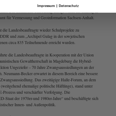
Die Karte enthält nun 540 Datensätze und wurde um bereits
Impressum
|
Datenschutz
gänzt. Die technische Umsetzung erfolgt weiter zuverlässig in
amt für Vermessung und Geoinformation Sachsen-Anhalt.
t die Landesbeauftragte wieder Schulprojekte zu
 DDR und zum „Archipel Gulag in der sowjetischen
 denen circa 835 Teilnehmende erreicht wurden.
hrte die Landesbeauftragte in Kooperation mit der Union
nistischen Gewaltherrschaft in Magdeburg die Hybrid-
tion Ungeziefer – 70 Jahre Zwangsaussiedlungen an der
h. Neumann-Becker erwartet in diesem Bereich eine bessere
 Zwangsaussiedlung. Das zweitägige Halle-Forum, an dem
(weitgehend ehemalige politische Häftlinge), stand unter
rozess und verschärfter Verfolgung. Die
-Staat der 1970er-und 1980er-Jahre“ und beschäftigte sich
istischer Innen- und Außenpolitik.