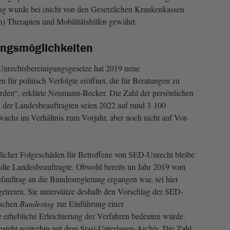
ung wurde bei (nicht von den Gesetzlichen Krankenkassen
n) Therapien und Mobilitätshilfen gewährt.
ungsmöglichkeiten
nrechtsbereinigungsgesetze hat 2019 neue
n für politisch Verfolgte eröffnet, die für Beratungen zu
rden“, erklärte Neumann-Becker. Die Zahl der persönlichen
 der Landesbeauftragten seien 2022 auf rund 3 100
uwachs im Verhältnis zum Vorjahr, aber noch nicht auf Vor-
icher Folgeschäden für Betroffene von SED-Unrecht bleibe
t die Landesbeauftragte. Obwohl bereits im Jahr 2019 vom
fauftrag an die Bundesregierung ergangen war, sei hier
etreten. Sie unterstütze deshalb den Vorschlag der SED-
tschen
Bundestag
zur Einführung einer
 erhebliche Erleichterung der Verfahren bedeuten würde.
steht weiterhin mit dem Stasi-Unterlagen-Archiv. Die Zahl