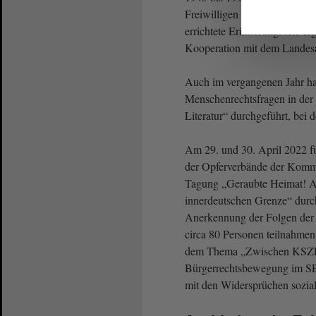
Freiwilligen Sozialen Jahr. 
errichtete Erinnerungsorte er
Kooperation mit dem Landes
Auch im vergangenen Jahr ha
Menschenrechtsfragen in der
Literatur“ durchgeführt, bei
Am 29. und 30. April 2022 fü
der Opferverbände der Kommu
Tagung „Geraubte Heimat! Ak
innerdeutschen Grenze“ durc
Anerkennung der Folgen der
circa 80 Personen teilnahmen 
dem Thema „Zwischen KSZE-P
Bürgerrechtsbewegung im SED
mit den Widersprüchen sozial