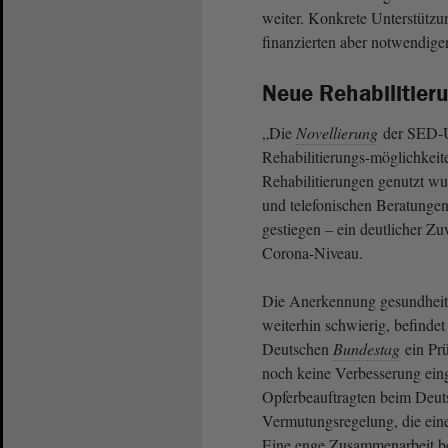
weiter. Konkrete Unterstütz
finanzierten aber notwendige
Neue Rehabilitier
„Die
Novellierung
der SED-U
Rehabilitierungs-möglichkeite
Rehabilitierungen genutzt wu
und telefonischen Beratungen
gestiegen – ein deutlicher Z
Corona-Niveau.
Die Anerkennung gesundheitl
weiterhin schwierig, befinde
Deutschen
Bundestag
ein Prü
noch keine Verbesserung eing
Opferbeauftragten beim Deu
Vermutungsregelung, die eine
Eine enge Zusammenarbeit be