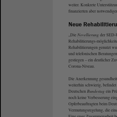
weiter. Konkrete Unterstütz
finanzierten aber notwendige
Neue Rehabilitier
„Die
Novellierung
der SED-U
Rehabilitierungs-möglichkeite
Rehabilitierungen genutzt wu
und telefonischen Beratungen
gestiegen – ein deutlicher Z
Corona-Niveau.
Die Anerkennung gesundheitl
weiterhin schwierig, befinde
Deutschen
Bundestag
ein Prü
noch keine Verbesserung eing
Opferbeauftragten beim Deu
Vermutungsregelung, die eine
Eine enge Zusammenarbeit be