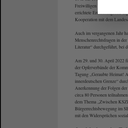
Freiwilligen Sozialen Jahr. 
errichtete Erinnerungsorte er
Kooperation mit dem Landes
Auch im vergangenen Jahr ha
Menschenrechtsfragen in der
Literatur“ durchgeführt, bei
Am 29. und 30. April 2022 fü
der Opferverbände der Kommu
Tagung „Geraubte Heimat! Ak
innerdeutschen Grenze“ durc
Anerkennung der Folgen der
circa 80 Personen teilnahmen 
dem Thema „Zwischen KSZE-P
Bürgerrechtsbewegung im SED
mit den Widersprüchen sozial