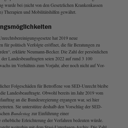
ung wurde bei (nicht von den Gesetzlichen Krankenkassen
n) Therapien und Mobilitätshilfen gewährt.
ungsmöglichkeiten
nrechtsbereinigungsgesetze hat 2019 neue
n für politisch Verfolgte eröffnet, die für Beratungen zu
rden“, erklärte Neumann-Becker. Die Zahl der persönlichen
 der Landesbeauftragten seien 2022 auf rund 3 100
uwachs im Verhältnis zum Vorjahr, aber noch nicht auf Vor-
icher Folgeschäden für Betroffene von SED-Unrecht bleibe
t die Landesbeauftragte. Obwohl bereits im Jahr 2019 vom
fauftrag an die Bundesregierung ergangen war, sei hier
etreten. Sie unterstütze deshalb den Vorschlag der SED-
tschen
Bundestag
zur Einführung einer
 erhebliche Erleichterung der Verfahren bedeuten würde.
steht weiterhin mit dem Stasi-Unterlagen-Archiv. Die Zahl