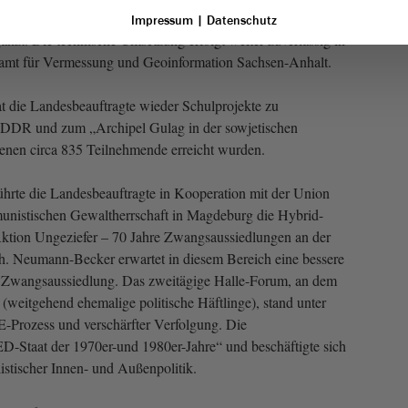
Die Karte enthält nun 540 Datensätze und wurde um bereits
Impressum
|
Datenschutz
gänzt. Die technische Umsetzung erfolgt weiter zuverlässig in
amt für Vermessung und Geoinformation Sachsen-Anhalt.
t die Landesbeauftragte wieder Schulprojekte zu
 DDR und zum „Archipel Gulag in der sowjetischen
 denen circa 835 Teilnehmende erreicht wurden.
hrte die Landesbeauftragte in Kooperation mit der Union
nistischen Gewaltherrschaft in Magdeburg die Hybrid-
tion Ungeziefer – 70 Jahre Zwangsaussiedlungen an der
h. Neumann-Becker erwartet in diesem Bereich eine bessere
 Zwangsaussiedlung. Das zweitägige Halle-Forum, an dem
(weitgehend ehemalige politische Häftlinge), stand unter
rozess und verschärfter Verfolgung. Die
-Staat der 1970er-und 1980er-Jahre“ und beschäftigte sich
istischer Innen- und Außenpolitik.