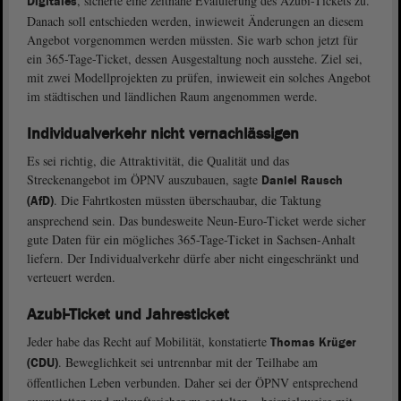
, sicherte eine zeitnahe Evaluierung des Azubi-Tickets zu.
Digitales
Danach soll entschieden werden, inwieweit Änderungen an diesem
Angebot vorgenommen werden müssten. Sie warb schon jetzt für
ein 365-Tage-Ticket, dessen Ausgestaltung noch ausstehe. Ziel sei,
mit zwei Modellprojekten zu prüfen, inwieweit ein solches Angebot
im städtischen und ländlichen Raum angenommen werde.
Individualverkehr nicht vernachlässigen
Es sei richtig, die Attraktivität, die Qualität und das
Streckenangebot im ÖPNV auszubauen, sagte
Daniel Rausch
. Die Fahrtkosten müssten überschaubar, die Taktung
(AfD)
ansprechend sein. Das bundesweite Neun-Euro-Ticket werde sicher
gute Daten für ein mögliches 365-Tage-Ticket in Sachsen-Anhalt
liefern. Der Individualverkehr dürfe aber nicht eingeschränkt und
verteuert werden.
Azubi-Ticket und Jahresticket
Jeder habe das Recht auf Mobilität, konstatierte
Thomas Krüger
. Beweglichkeit sei untrennbar mit der Teilhabe am
(CDU)
öffentlichen Leben verbunden. Daher sei der ÖPNV entsprechend