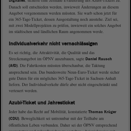
, sicherte eine zeitnahe Evaluierung des Azubi-Tickets zu.
Digitales
Danach soll entschieden werden, inwieweit Änderungen an diesem
Angebot vorgenommen werden müssten. Sie warb schon jetzt für
ein 365-Tage-Ticket, dessen Ausgestaltung noch ausstehe. Ziel sei,
mit zwei Modellprojekten zu prüfen, inwieweit ein solches Angebot
im städtischen und ländlichen Raum angenommen werde.
Individualverkehr nicht vernachlässigen
Es sei richtig, die Attraktivität, die Qualität und das
Streckenangebot im ÖPNV auszubauen, sagte
Daniel Rausch
. Die Fahrtkosten müssten überschaubar, die Taktung
(AfD)
ansprechend sein. Das bundesweite Neun-Euro-Ticket werde sicher
gute Daten für ein mögliches 365-Tage-Ticket in Sachsen-Anhalt
liefern. Der Individualverkehr dürfe aber nicht eingeschränkt und
verteuert werden.
Azubi-Ticket und Jahresticket
Jeder habe das Recht auf Mobilität, konstatierte
Thomas Krüger
. Beweglichkeit sei untrennbar mit der Teilhabe am
(CDU)
öffentlichen Leben verbunden. Daher sei der ÖPNV entsprechend