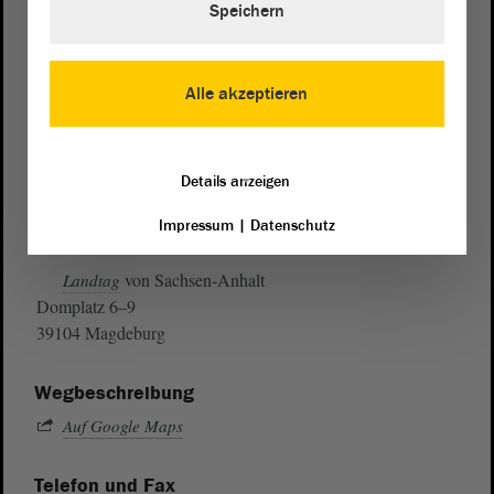
Speichern
Alle akzeptieren
Details anzeigen
Impressum
|
Datenschutz
Postanschrift
von Sachsen-Anhalt
Landtag
Domplatz 6–9
39104 Magdeburg
Wegbeschreibung
Auf Google Maps
Telefon und Fax