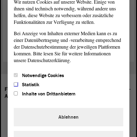
Wir nutzen Cookies auf unserer Website. Einige von
Mehr zum Thema Windenergie und den Ausbauzielen der
ihnen sind technisch notwendig, während andere uns
helfen, diese Website zu verbessern oder zusätzliche
Landesregierung
Funktionalitäten zur Verfügung zu stellen.
Zur Bürgerinitiative „Gegenwind Dübener Heide“
Bei Anzeige von Inhalten externer Medien kann es zu
einer Datenübertragung und -verarbeitung entsprechend
So können Sie eine Petition einreichen
der Datenschutzbestimmung der jeweiligen Plattformen
kommen. Bitte lesen Sie für weitere Informationen
unsere Datenschutzerklärung.
Notwendige Cookies
Statistik
Folgende Fraktionen sind im Landtag von Sachsen-
Inhalte von Drittanbietern
Anhalt vertreten:
Ablehnen