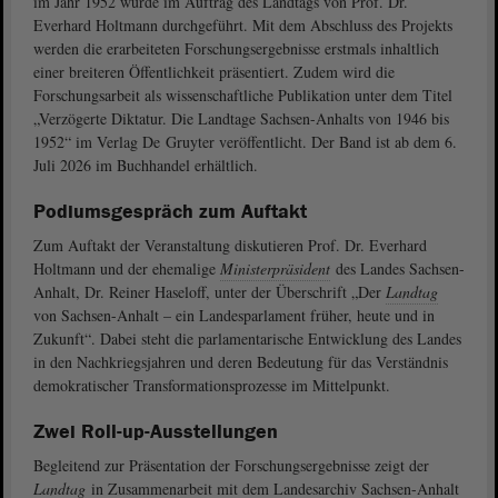
im Jahr 1952 wurde im Auftrag des Landtags von Prof. Dr.
Everhard Holtmann durchgeführt. Mit dem Abschluss des Projekts
werden die erarbeiteten Forschungsergebnisse erstmals inhaltlich
einer breiteren Öffentlichkeit präsentiert. Zudem wird die
Forschungsarbeit als wissenschaftliche Publikation unter dem Titel
„Verzögerte Diktatur. Die Landtage Sachsen-Anhalts von 1946 bis
1952“ im Verlag De Gruyter veröffentlicht. Der Band ist ab dem 6.
Juli 2026 im Buchhandel erhältlich.
Podiumsgespräch zum Auftakt
Zum Auftakt der Veranstaltung diskutieren Prof. Dr. Everhard
Holtmann und der ehemalige
Ministerpräsident
des Landes Sachsen-
Anhalt, Dr. Reiner Haseloff, unter der Überschrift „Der
Landtag
von Sachsen-Anhalt – ein Landesparlament früher, heute und in
Zukunft“. Dabei steht die parlamentarische Entwicklung des Landes
in den Nachkriegsjahren und deren Bedeutung für das Verständnis
demokratischer Transformationsprozesse im Mittelpunkt.
Zwei Roll-up-Ausstellungen
Begleitend zur Präsentation der Forschungsergebnisse zeigt der
Landtag
in Zusammenarbeit mit dem Landesarchiv Sachsen-Anhalt