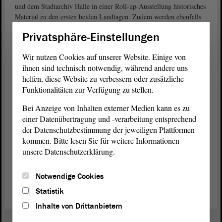
und dem Stadtarchiv Halle in einer Roll-up-Ausstellung historisches
Material zu den ersten beiden Landtagen. Zudem werden ebenfalls
in einer Roll-up-Ausstellung von Schülerinnen und Schülern der
Privatsphäre-Einstellungen
freien Ganztagsschule Neinstedt gestaltete One-Pager-Comics der
Öffentlichkeit präsentiert. Diese zeichnen die Lebenswege einzelner
Wir nutzen Cookies auf unserer Website. Einige von
ehemaliger
Abgeordneter
der ersten beiden Landtage nach. Die
ihnen sind technisch notwendig, während andere uns
Comics entstanden im Rahmen eines vom
Landtag
durchgeführten
helfen, diese Website zu verbessern oder zusätzliche
Workshops mit dem erfahrenen Illustrator und Autor von Graphic
Funktionalitäten zur Verfügung zu stellen.
Novels Dr. Niels Schröder.
Bei Anzeige von Inhalten externer Medien kann es zu
Teilnahmemöglichkeiten
einer Datenübertragung und -verarbeitung entsprechend
Auch interessierte Bürgerinnen und Bürger können sich für eine
der Datenschutzbestimmung der jeweiligen Plattformen
Teilnahme an der Veranstaltung anmelden. Bitte senden Sie uns eine
kommen. Bitte lesen Sie für weitere Informationen
verbindliche (!) Anmeldung via E-Mail
unsere Datenschutzerklärung.
an:
. Bitte geben Sie an, ob sie
protokoll@lt.sachsen-anhalt.de
am Podiumsgespräch und/oder dem Kolloquium teilnehmen
Notwendige Cookies
möchten.
Statistik
Inhalte von Drittanbietern