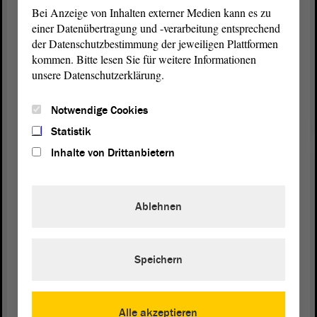
Nachbarschaftspark Gartenstraße in Dessau-Roßlau sowie der
Bei Anzeige von Inhalten externer Medien kann es zu
Umbau und die Sanierung einer ehemaligen Scheune zu einem
einer Datenübertragung und -verarbeitung entsprechend
Wohnhaus in Ummendorf.
der Datenschutzbestimmung der jeweiligen Plattformen
kommen. Bitte lesen Sie für weitere Informationen
Der Publikumspreis 2025 ging an das Konzerthaus Liebfrauen in
unsere Datenschutzerklärung.
Wernigerode. Das leerstehende Barockgebäude sei durch sensible
Sanierung und einen nachhaltigen Umbau erfolgreich in ein
Notwendige Cookies
Konzerthaus überführt worden, so die Architektenkammer.
Statistik
Was ist der Architekturpreis?
Inhalte von Drittanbietern
Der Architekturpreis des Landes Sachsen-Anhalt wird im
dreijährigen Turnus verliehen und würdigt herausragende
Architektur, Stadt- und Landschaftsplanung im Land. Diese
zeichnen sich durch besondere gestalterische Qualität, Innovation
Ablehnen
und nachhaltige Beiträge zur Entwicklung des Landes aus und
denken bauliche Lösungen zu den aktuellen Herausforderungen wie
Klimaschutz, Energiewende und demografischer Wandel mit.
Speichern
Mehr Infos zum Preis und der Architektenkammer
Alle akzeptieren