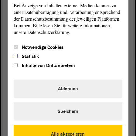
Nachbarschaftspark Gartenstraße in Dessau-Roßlau sowie der
Bei Anzeige von Inhalten externer Medien kann es zu
Umbau und die Sanierung einer ehemaligen Scheune zu einem
einer Datenübertragung und -verarbeitung entsprechend
Wohnhaus in Ummendorf.
der Datenschutzbestimmung der jeweiligen Plattformen
kommen. Bitte lesen Sie für weitere Informationen
Der Publikumspreis 2025 ging an das Konzerthaus Liebfrauen in
unsere Datenschutzerklärung.
Wernigerode. Das leerstehende Barockgebäude sei durch sensible
Sanierung und einen nachhaltigen Umbau erfolgreich in ein
Notwendige Cookies
Konzerthaus überführt worden, so die Architektenkammer.
Statistik
Was ist der Architekturpreis?
Inhalte von Drittanbietern
Der Architekturpreis des Landes Sachsen-Anhalt wird im
dreijährigen Turnus verliehen und würdigt herausragende
Architektur, Stadt- und Landschaftsplanung im Land. Diese
zeichnen sich durch besondere gestalterische Qualität, Innovation
Ablehnen
und nachhaltige Beiträge zur Entwicklung des Landes aus und
denken bauliche Lösungen zu den aktuellen Herausforderungen wie
Klimaschutz, Energiewende und demografischer Wandel mit.
Speichern
Mehr Infos zum Preis und der Architektenkammer
Alle akzeptieren