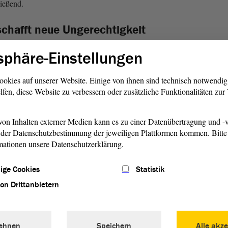
ießend.
schafft neue Ungerechtigkeit
ern will, muss Investitionen ermöglichen“, so
Thomas
sphäre-Einstellungen
he „durch verlässliche Rahmenbedingungen für […] Anbieter
mme im sozialen Wohnungsbau“. Ein generelles Verbot von
ookies auf unserer Website. Einige von ihnen sind technisch notwendi
 verlagern und neue Ungerechtigkeiten schaffen. Gegen
lfen, diese Website zu verbessern oder zusätzliche Funktionalitäten zu
on der richtige Weg, diese würde bereits stattfinden.
ote oder staatlich festgelegte Energiepreise würden massiv
on Inhalten externer Medien kann es zu einer Datenübertragung und -v
ifen und zum Rückgang von Neubeuten, also zur
der Datenschutzbestimmung der jeweiligen Plattformen kommen. Bitte 
nappheit führen.
mationen unsere Datenschutzerklärung.
kel unnötig
ige Cookies
Statistik
tät vorbei, so
. Wohnen sei in der Tat
Tobias Rausch (AfD)
von Drittanbietern
dürfnis. Doch im Land gebe es etwa 20 Prozent
ißt, in Sachsen-Anhalt muss niemand auf der Straße leben.
ruch nehmen will, dem wird geholfen.“ Eine
ehnen
Speichern
Alle akze