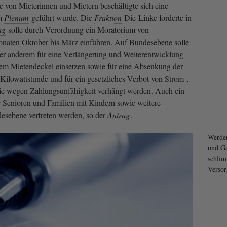
e von Mieterinnen und Mietern beschäftigte sich eine
im
Plenum
geführt wurde. Die
Fraktion
Die Linke forderte in
ag
solle durch Verordnung ein Moratorium von
aten Oktober bis März einführen. Auf Bundesebene solle
er anderem für eine Verlängerung und Weiterentwicklung
nem Mietendeckel einsetzen sowie für eine Absenkung der
Kilowattstunde und für ein gesetzliches Verbot von Strom-,
ie wegen Zahlungsunfähigkeit verhängt werden. Auch ein
Senioren und Familien mit Kindern sowie weitere
esebene vertreten werden, so der
Antrag
.
Werde
und Ga
schlim
Versor