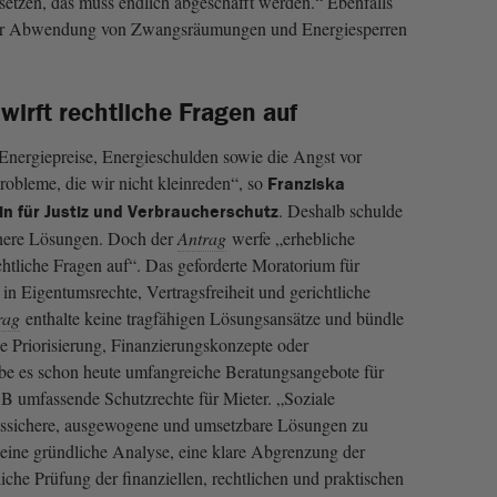
 setzen, das muss endlich abgeschafft werden.“ Ebenfalls
zur Abwendung von Zwangsräumungen und Energiesperren
wirft rechtliche Fragen auf
nergiepreise, Energieschulden sowie die Angst vor
robleme, die wir nicht kleinreden“, so
Franziska
. Deshalb schulde
in für Justiz und Verbraucherschutz
here Lösungen. Doch der
Antrag
werfe „erhebliche
htliche Fragen auf“. Das geforderte Moratorium für
in Eigentumsrechte, Vertragsfreiheit und gerichtliche
rag
enthalte keine tragfähigen Lösungsansätze und bündle
 Priorisierung, Finanzierungskonzepte oder
e es schon heute umfangreiche Beratungsangebote für
B umfassende Schutzrechte für Mieter. „Soziale
tssichere, ausgewogene und umsetzbare Lösungen zu
 eine gründliche Analyse, eine klare Abgrenzung der
iche Prüfung der finanziellen, rechtlichen und praktischen