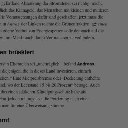
geforderte Absenkung der Stromsteuer sei richtig, reiche
dlich das Klimageld, das Menschen mit kleinen und mittleren
Die Voraussetzungen dafür sind geschaffen, jetzt muss die
 Zum
Antrag
der Linken reichte die Grünenfraktion
einen
forderte Verbot von Energiesperren solle demnach auf die
n, um Missbrauch durch Verbraucher zu verhindern.
en brüskiert
rstin Eisenreich sei „unerträglich“, befand
Andreas
 diejenigen, die in dieses Land investieren, einfach
tellen.“ Eine Mietpreisbremse oder -Deckelung entbehre
nd, wo der Leerstand 15 bis 20 Prozent“ betrage. Auch
 das einen stärkeren Kündigungsschutz habe als
tion
jedoch mittrage, sei die Forderung nach einer
 man für eine Überweisung stimme.
mmt