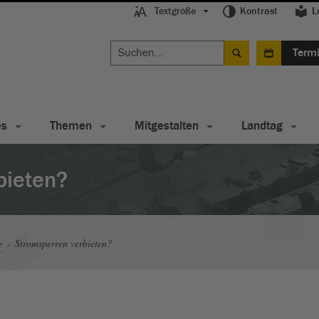
Textgröße
Kontrast
L
Term
es
Themen
Mitgestalten
Landtag
bieten?
e
Stromsperren verbieten?