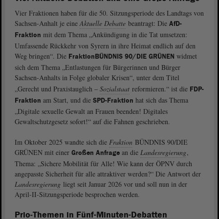
Vier Fraktionen haben für die 50. Sitzungsperiode des Landtags von
Sachsen-Anhalt je eine
Aktuelle Debatte
beantragt: Die
AfD-
mit dem Thema „Ankündigung in die Tat umsetzen:
Fraktion
Umfassende Rückkehr von Syrern in ihre Heimat endlich auf den
Weg bringen“. Die
widmet
Fraktion
BÜNDNIS 90/DIE GRÜNEN
sich dem Thema „Entlastungen für Bürgerinnen und Bürger
Sachsen-Anhalts in Folge globaler Krisen“,
unter dem Titel
„Gerecht und Praxistauglich ‒
Sozialstaat
reformieren.“ ist die
FDP-
am Start, und die
hat sich das Thema
Fraktion
SPD-Fraktion
„Digitale sexuelle Gewalt an Frauen beenden! Digitales
Gewaltschutzgesetz sofort!“ auf die Fahnen geschrieben.
Im Oktober 2025 wandte sich die
Fraktion
BÜNDNIS 90/DIE
GRÜNEN mit einer
an die
Landesregierung
,
Großen Anfrage
Thema: „Sichere Mobilität für Alle! Wie kann der ÖPNV durch
angepasste Sicherheit für alle attraktiver werden?“ Die Antwort der
Landesregierung
liegt seit Januar 2026 vor und soll nun in der
April-II-Sitzungsperiode besprochen werden.
Prio‒Themen in Fünf-Minuten-Debatten