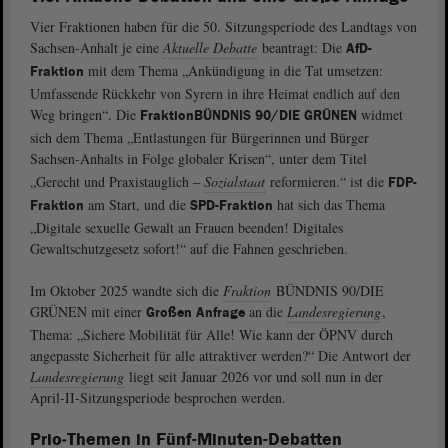
Vier Fraktionen haben für die 50. Sitzungsperiode des Landtags von
Sachsen-Anhalt je eine
Aktuelle Debatte
beantragt: Die
AfD-
mit dem Thema „Ankündigung in die Tat umsetzen:
Fraktion
Umfassende Rückkehr von Syrern in ihre Heimat endlich auf den
Weg bringen“. Die
widmet
Fraktion
BÜNDNIS 90/DIE GRÜNEN
sich dem Thema „Entlastungen für Bürgerinnen und Bürger
Sachsen-Anhalts in Folge globaler Krisen“,
unter dem Titel
„Gerecht und Praxistauglich ‒
Sozialstaat
reformieren.“ ist die
FDP-
am Start, und die
hat sich das Thema
Fraktion
SPD-Fraktion
„Digitale sexuelle Gewalt an Frauen beenden! Digitales
Gewaltschutzgesetz sofort!“ auf die Fahnen geschrieben.
Im Oktober 2025 wandte sich die
Fraktion
BÜNDNIS 90/DIE
GRÜNEN mit einer
an die
Landesregierung
,
Großen Anfrage
Thema: „Sichere Mobilität für Alle! Wie kann der ÖPNV durch
angepasste Sicherheit für alle attraktiver werden?“ Die Antwort der
Landesregierung
liegt seit Januar 2026 vor und soll nun in der
April-II-Sitzungsperiode besprochen werden.
Prio‒Themen in Fünf-Minuten-Debatten