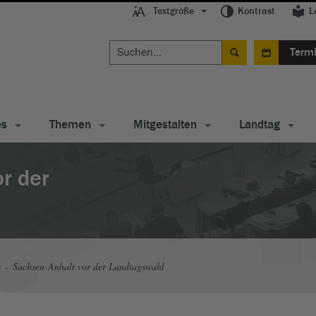
Textgröße
Kontrast
L
Term
es
Themen
Mitgestalten
Landtag
r der
s
Sachsen-Anhalt vor der Landtagswahl