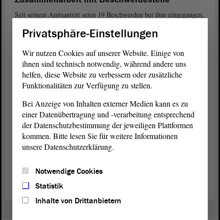
Seit seinem Amtsantritt seien 19 Beschwerden bei ihm eingegangen,
fünf konnten bislang abschließend bearbeitet werden, zwei ruhten
Privatsphäre-Einstellungen
wegen einer parallel laufenden Ermittlung, drei weitere stünden
kurz vorm Abschluss. Unter den Beschwerden befanden sich auch
Wir nutzen Cookies auf unserer Website. Einige von
drei anonym eingereichte (bzw. anonymisierte), auch sie würden
ihnen sind technisch notwendig, während andere uns
bearbeitet und beispielsweise zur Stellungnahme an die betreffende
helfen, diese Website zu verbessern oder zusätzliche
Dienststelle weitergeleitet, es sei aber schwer, auf diese Weise einen
Funktionalitäten zur Verfügung zu stellen.
umfassenden Sachverhalt aufzuklären, so Reichelt.
Bei Anzeige von Inhalten externer Medien kann es zu
Die Beschwerden von extern und intern richteten sich jeweils gegen
einer Datenübertragung und -verarbeitung entsprechend
„subjektiv wahrgenommenes Fehlverhalten von Polizeibeamtinnen
der Datenschutzbestimmung der jeweiligen Plattformen
und -beamten“, so der Beauftragte. Die
zentrale
kommen. Bitte lesen Sie für weitere Informationen
Beschwerdestelle
für den Geschäftsbereich des Ministeriums für
unsere Datenschutzerklärung.
Inneres und Sport existiert weiter und leiste in vielen Fällen
Zuarbeit, der Polizeibeauftragte stelle also eine weitere
Beschwerdeinstanz dar.
Notwendige Cookies
Statistik
Inhalte von Drittanbietern