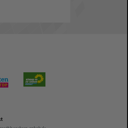
t
tag@lt.sachsen-anhalt.de