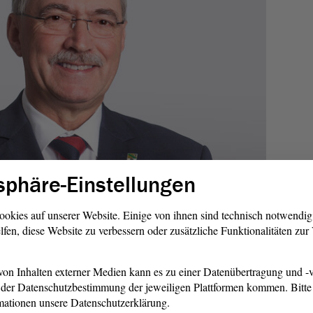
sphäre-Einstellungen
aut Verwaltungsvereinbarung nachstehende Befugnisse:
ookies auf unserer Website. Einige von ihnen sind technisch notwendi
eferate des Ministeriums für Inneres und Sport,
lfen, diese Website zu verbessern oder zusätzliche Funktionalitäten zu
n Polizeidienststellen sowie den
en Polizeibediensteten abzufordern
on Inhalten externer Medien kann es zu einer Datenübertragung und -v
ige sachbezogene Unterlagen nach Maßgabe der in der
der Datenschutzbestimmung der jeweiligen Plattformen kommen. Bitte 
schwerdemanagement im Geschäftsbereich des
mationen unsere Datenschutzerklärung.
neres und Sport des Landes Sachsen-Anhalt“