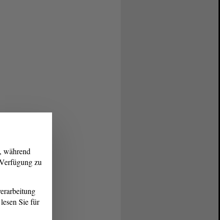
g, während
r Verfügung zu
erarbeitung
lesen Sie für