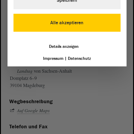
Speichern
Alle akzeptieren
Details anzeigen
Impressum
|
Datenschutz
Postanschrift
von Sachsen-Anhalt
Landtag
Domplatz 6–9
39104 Magdeburg
Wegbeschreibung
Auf Google Maps
Telefon und Fax