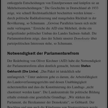
entkoppeln Entscheidungen von Einzelpersonen und knüpfen sie an
Mehrheitsentscheidungen.“ Die Geschichte in Deutschland ab 1933
zeige, wie schnell Rechtstaatlichkeit beschnitten werden könne ‒
durch politische Radikalisierung und mangelnden Rückhalt in der
Bevölkerung, so Schumann. „Gewisse Parallelen lassen sich nicht
mehr verleugnen.“ Erreiche die AfD eine Mehrheit, drohe ein
tiefgreifender politischer Umbau des Landes Sachsen-Anhalt. Die
Parlamentsreform zeige, dass der Schutz unserer
Demokratie
über
parteipolitischen Interessen stehe, so Schumann.
Notwendigkeit der Parlamentsrefrom
Der Redebeitrag von Oliver Kirchner (AfD) habe die Notwendigkeit
der Parlamentsreform allen deutlich gemacht, betonte
Stefan
. „Das Paket ist tatsächlich sehr
Gebhardt (Die Linke)
umfangreich.“ Unter anderem gehe es darum, die Arbeitsfähigkeit
des Landesverfassungsgerichts und dessen Unabhängigkeit
sicherzustellen und dass die Konstituierung des Landtags „nicht
chaotisiert werden kann“. Die Landeszentrale für politische Bildung
erhalte erstmals eine gesetzliche Grundlage. „Wir stärken das
Parlament, die Herzkammer der Demokratie“, so Gebhardt. Der
Beschluss und nun auch die Kündigung von Staatsverträgen werde