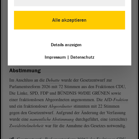
Parlaments. Für bestimmte Ämter seien
Wahlen
vorgesehen, dafür
brauche es geeignete, qualifizierte Kandidaten, gebe es diese nicht,
müssten andere Kandidaten gesucht werden. Durch die Änderungen
Alle akzeptieren
beim
Landesverfassungsgericht
soll dessen Existenz und
Arbeitsfähigkeit sichergestellt werden. „Diese Reform ist
ausgewogen, stärkt die
Demokratie
und stärkt auch die
Verantwortung jedes einzelnen Abgeordneten dieses Hauses“, sie
Details anzeigen
sorge dafür, dass der
Landtag
auch in der kommenden
Wahlperiode
Impressum
|
Datenschutz
arbeiten könne.
Abstimmung
Im Anschluss an die
Debatte
wurde der Gesetzentwurf zur
Parlamentsreform 2026 mit 72 Stimmen aus den Fraktionen CDU,
Die Linke, SPD, FDP und BÜNDNIS 90/DIE GRÜNEN sowie
einer fraktionslosen Abgeordneten angenommen. Die AfD-
Fraktion
und ein fraktionsloser
Abgeordneter
stimmten mit 22 Stimmen
gegen den Gesetzentwurf. Aufgrund der Änderung der Verfassung
wurde eine
namentliche Abstimmung
durchgeführt, eine (erreichte)
Zweidrittelmehrheit
war für die Annahme des Gesetzes notwendig.
Gesetzentwurf „Parlamentsreform 2026“ der Fraktionen CDU,