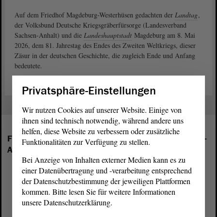
Auf dem Friedhof Magdeburg-Westerhüsen gedachten der
Landtag
,
der Volksbund Deutsche Kriegsgräberfürsorge (Landesverband
Sachsen-Anhalt) und die
Landeshauptstadt
Magdeburg am 8. Mai
2026, dem 81. Jahrestag des Endes des Zweiten Weltkriegs, dieser
Zäsur in der deutschen Geschichte, die zugleich Ende und Anfang
bedeutete.
Privatsphäre-Einstellungen
Wir nutzen Cookies auf unserer Website. Einige von
ihnen sind technisch notwendig, während andere uns
helfen, diese Website zu verbessern oder zusätzliche
Folgende Fraktionen sind im Landtag von Sachsen-
Funktionalitäten zur Verfügung zu stellen.
Anhalt vertreten:
Bei Anzeige von Inhalten externer Medien kann es zu
einer Datenübertragung und -verarbeitung entsprechend
der Datenschutzbestimmung der jeweiligen Plattformen
kommen. Bitte lesen Sie für weitere Informationen
unsere Datenschutzerklärung.