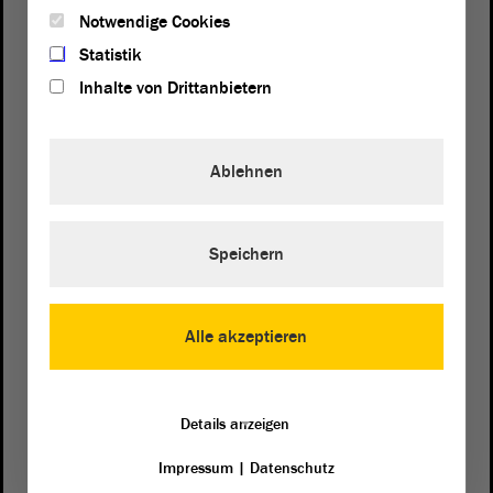
Notwendige Cookies
Statistik
Inhalte von Drittanbietern
Ablehnen
Postanschrift
Speichern
von Sachsen-Anhalt
Landtag
Domplatz 6–9
39104 Magdeburg
Alle akzeptieren
Wegbeschreibung
Auf Google Maps
Details anzeigen
Impressum
|
Datenschutz
Telefon und Fax