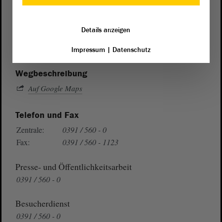
Postanschrift
von Sachsen-Anhalt
Landtag
Details anzeigen
Domplatz 6–9
39104 Magdeburg
Impressum
|
Datenschutz
Wegbeschreibung
Auf Google Maps
Telefon und Fax
Zentrale:
0391 / 560 - 0
Fax:
0391 / 560 - 1123
Presse- und Öffentlichkeitsarbeit
0391 / 560 - 0
Besucherdienst
0391 / 560 - 0