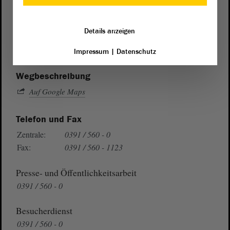
Postanschrift
von Sachsen-Anhalt
Landtag
Details anzeigen
Domplatz 6–9
39104 Magdeburg
Impressum
|
Datenschutz
Wegbeschreibung
Auf Google Maps
Telefon und Fax
Zentrale:
0391 / 560 - 0
Fax:
0391 / 560 - 1123
Presse- und Öffentlichkeitsarbeit
0391 / 560 - 0
Besucherdienst
0391 / 560 - 0