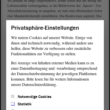
Sei jemand zu lange Abgeordnete/r, könne schon mal der Bezug zur
Lebensrealität verlorengehen, so die Befürworter der „Sperre“. Um
Altersdiskriminierung zu umgehen, sei statt eines Höchstalters lieber
eine Mandatshöchstzahl einzuführen. Das Kontra kam sogleich: Das
Mandat werde durch Wahl ja nur für fünf Jahre erworben, es liege
in der parteiinternen Verantwortung, auch jüngere Menschen ins
Privatsphäre-Einstellungen
Parlament zu bringen.
Wir nutzen Cookies auf unserer Website. Einige von
Am Ende der
Debatte
wurde tatsächlich ein Beschluss gefasst,
ihnen sind technisch notwendig, während andere uns
allerdings nicht von den Debattierenden oder vom Publikum,
helfen, diese Website zu verbessern oder zusätzliche
sondern von der Jury, zu der auch Landtagspräsident Dr. Gunnar
Funktionalitäten zur Verfügung zu stellen.
Schellenberger gehörte. Landessieger wurde Kilian Norden vor
Emma-Luise Knall, auf Platz drei gelangte Amelie Bier, Viertbester
Bei Anzeige von Inhalten externer Medien kann es zu
wurde Iven-Lennard Scharnowski.
einer Datenübertragung und -verarbeitung entsprechend
der Datenschutzbestimmung der jeweiligen Plattformen
kommen. Bitte lesen Sie für weitere Informationen
unsere Datenschutzerklärung.
Wenn Sie diesen Inhalt laden, können Daten an Drittanbieter
(Instagram) übermittelt und Cookies durch diese
Plattformen gesetzt werden. Unsere
Notwendige Cookies
Datenschutzerklärung
enthält weitere Information dazu.
Statistik