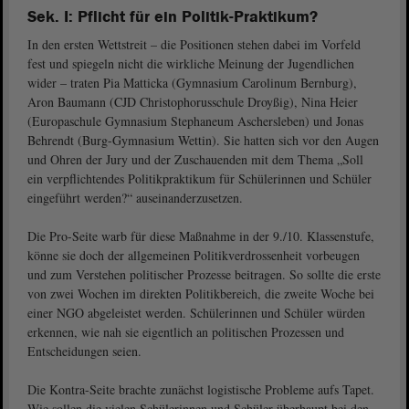
Sek. I: Pflicht für ein Politik-Praktikum?
In den ersten Wettstreit – die Positionen stehen dabei im Vorfeld
fest und spiegeln nicht die wirkliche Meinung der Jugendlichen
wider – traten Pia Matticka (Gymnasium Carolinum Bernburg),
Aron Baumann (CJD Christophorusschule Droyßig), Nina Heier
(Europaschule Gymnasium Stephaneum Aschersleben) und Jonas
Behrendt (Burg-Gymnasium Wettin). Sie hatten sich vor den Augen
und Ohren der Jury und der Zuschauenden mit dem Thema „Soll
ein verpflichtendes Politikpraktikum für Schülerinnen und Schüler
eingeführt werden?“ auseinanderzusetzen.
Die Pro-Seite warb für diese Maßnahme in der 9./10. Klassenstufe,
könne sie doch der allgemeinen Politikverdrossenheit vorbeugen
und zum Verstehen politischer Prozesse beitragen. So sollte die erste
von zwei Wochen im direkten Politikbereich, die zweite Woche bei
einer NGO abgeleistet werden. Schülerinnen und Schüler würden
erkennen, wie nah sie eigentlich an politischen Prozessen und
Entscheidungen seien.
Die Kontra-Seite brachte zunächst logistische Probleme aufs Tapet.
Wie sollen die vielen Schülerinnen und Schüler überhaupt bei den