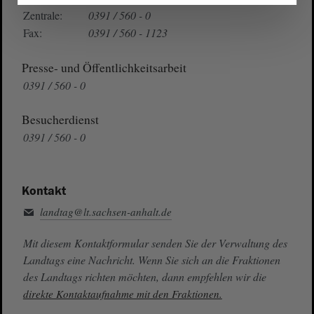
Zentrale:
0391 / 560 - 0
Fax:
0391 / 560 - 1123
Presse- und Öffentlichkeitsarbeit
0391 / 560 - 0
Besucherdienst
0391 / 560 - 0
Kontakt
landtag@lt.sachsen-anhalt.de
Mit diesem Kontaktformular senden Sie der Verwaltung des
Landtags eine Nachricht. Wenn Sie sich an die Fraktionen
des Landtags richten möchten, dann empfehlen wir die
direkte Kontaktaufnahme mit den Fraktionen.