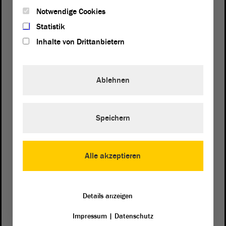
Notwendige Cookies
Statistik
Inhalte von Drittanbietern
Ablehnen
Postanschrift
Speichern
von Sachsen-Anhalt
Landtag
Domplatz 6–9
39104 Magdeburg
Alle akzeptieren
Wegbeschreibung
Auf Google Maps
Details anzeigen
Impressum
|
Datenschutz
Telefon und Fax