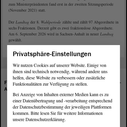
zum Ministerpräsidenten fand erst in der zweiten Sitzungsperiode
(November 2021) statt.
Der
Landtag
der 8.
Wahlperiode
zählte und zählt 97 Abgeordnete in
sechs Fraktionen. Derzeit gibt es zwei fraktionslose Abgeordnete.
Am 6. September 2026 wird in Sachsen-Anhalt in neuer
Landtag
gewählt.
Privatsphäre-Einstellungen
Wir nutzen Cookies auf unserer Website. Einige von
ihnen sind technisch notwendig, während andere uns
helfen, diese Website zu verbessern oder zusätzliche
Folgende Fraktionen sind im Landtag von Sachsen-
Funktionalitäten zur Verfügung zu stellen.
Anhalt vertreten:
Bei Anzeige von Inhalten externer Medien kann es zu
einer Datenübertragung und -verarbeitung entsprechend
der Datenschutzbestimmung der jeweiligen Plattformen
kommen. Bitte lesen Sie für weitere Informationen
unsere Datenschutzerklärung.