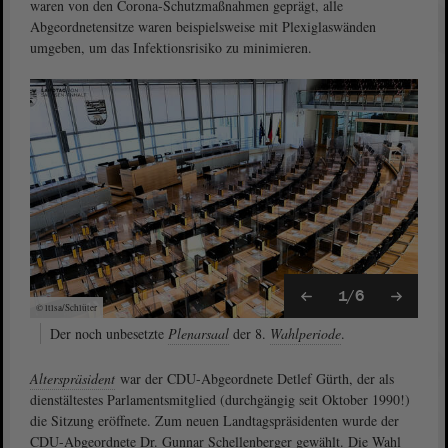
waren von den Corona-Schutzmaßnahmen geprägt, alle
Abgeordnetensitze waren beispielsweise mit Plexiglaswänden
umgeben, um das Infektionsrisiko zu minimieren.
1/6
© ltlsa/Schlüter
Der noch unbesetzte
Plenarsaal
der 8.
Wahlperiode
.
Alterspräsident
war der CDU-Abgeordnete Detlef Gürth, der als
dienstältestes Parlamentsmitglied (durchgängig seit Oktober 1990!)
die Sitzung eröffnete. Zum neuen Landtagspräsidenten wurde der
CDU-Abgeordnete Dr. Gunnar Schellenberger gewählt. Die Wahl