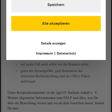
Was bringst Du bestenfalls mit?
Speichern
Dein FSJ-P bei uns wird ein Erfolg, wenn du…
neugierig, kreativ und interessiert bist und keine
Alle akzeptieren
Angst hast, auf Menschen zuzugehen und andere
begeistern kannst
ein „Digital Native“ bist und aktive eigene
Erfahrungen in diversen Social-Media-Kanälen
Details anzeigen
mitbringst
Recherche und Organisationsaufgaben im
Impressum
|
Datenschutz
Handumdrehen erledigst
auf jeden Fall auch selbst vor der Kamera stehst
gutes ein Sprachgefühl, gute Kenntnisse der
deutschen Rechtschreibung und des Office-Pakets
mitbringst
Unser Kooperationspartner ist die ijgd LV Sachsen-Anhalt e. V.
Weitere allgemeine Informationen zum FSJ-P und alles, was Du
über die Bewerbung wissen und wo du dich bewerben musst, findest
Du hier: