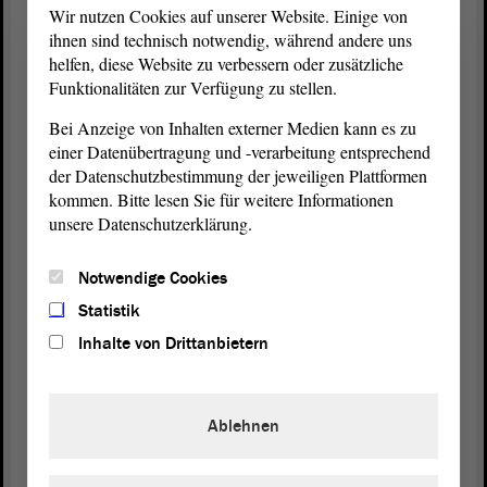
Der
Landtag
von Sachsen-Anhalt sucht ab 1. September 2026
Wir nutzen Cookies auf unserer Website. Einige von
eine Freiwillige (m/w/d) für den Bereich Öffentlichkeitsarbeit
ihnen sind technisch notwendig, während andere uns
und politische Bildung.
helfen, diese Website zu verbessern oder zusätzliche
Funktionalitäten zur Verfügung zu stellen.
Was sind deine Aufgaben?
Bei Anzeige von Inhalten externer Medien kann es zu
Als Teil unseres Teams...
einer Datenübertragung und -verarbeitung entsprechend
der Datenschutzbestimmung der jeweiligen Plattformen
gestaltest und erstellst du eigene Social-Media-Posts
kommen. Bitte lesen Sie für weitere Informationen
produzierst du selbst kurze Videos rund um den
unsere Datenschutzerklärung.
und interviewst Politiker/innen
Landtag
führst selbstständig Besuchergruppen durch den
Notwendige Cookies
Landtag
Statistik
schreibst du Texte und fotografierst für z. B. Flyer
und Schülerkalender
Inhalte von Drittanbietern
konzipierst Du gemeinsam mit uns neue Social-
Media-Formate für junge Menschen
wirst du unheimlich viel über Gesellschaft, Politik
Ablehnen
und
erfahren
Demokratie