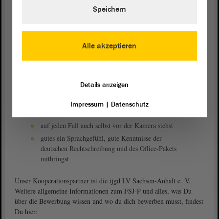
Was bringst Du bestenfalls mit?
Speichern
Dein FSJ-P bei uns wird ein Erfolg, wenn du…
neugierig, kreativ und interessiert bist und keine
Alle akzeptieren
Angst hast, auf Menschen zuzugehen und andere
begeistern kannst
ein „Digital Native“ bist und aktive eigene
Erfahrungen in diversen Social-Media-Kanälen
Details anzeigen
mitbringst
Recherche und Organisationsaufgaben im
Impressum
|
Datenschutz
Handumdrehen erledigst
auf jeden Fall auch selbst vor der Kamera stehst
gutes ein Sprachgefühl, gute Kenntnisse der
deutschen Rechtschreibung und des Office-Pakets
mitbringst
Unser Kooperationspartner ist die ijgd LV Sachsen-Anhalt e. V.
Weitere allgemeine Informationen zum FSJ-P und alles, was Du
über die Bewerbung wissen und wo du dich bewerben musst, findest
Du hier: