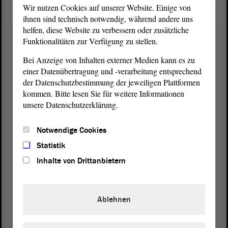
Der
Landtag
von Sachsen-Anhalt sucht ab 1. September 2026
Wir nutzen Cookies auf unserer Website. Einige von
eine Freiwillige (m/w/d) für den Bereich Öffentlichkeitsarbeit
ihnen sind technisch notwendig, während andere uns
und politische Bildung.
helfen, diese Website zu verbessern oder zusätzliche
Funktionalitäten zur Verfügung zu stellen.
Was sind deine Aufgaben?
Bei Anzeige von Inhalten externer Medien kann es zu
Als Teil unseres Teams...
einer Datenübertragung und -verarbeitung entsprechend
der Datenschutzbestimmung der jeweiligen Plattformen
gestaltest und erstellst du eigene Social-Media-Posts
kommen. Bitte lesen Sie für weitere Informationen
produzierst du selbst kurze Videos rund um den
unsere Datenschutzerklärung.
und interviewst Politiker/innen
Landtag
führst selbstständig Besuchergruppen durch den
Notwendige Cookies
Landtag
Statistik
schreibst du Texte und fotografierst für z. B. Flyer
und Schülerkalender
Inhalte von Drittanbietern
konzipierst Du gemeinsam mit uns neue Social-
Media-Formate für junge Menschen
wirst du unheimlich viel über Gesellschaft, Politik
Ablehnen
und
erfahren
Demokratie