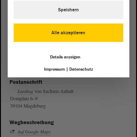
Speichern
Alle akzeptieren
Details anzeigen
Impressum
|
Datenschutz
Postanschrift
von Sachsen-Anhalt
Landtag
Domplatz 6–9
39104 Magdeburg
Wegbeschreibung
Auf Google Maps