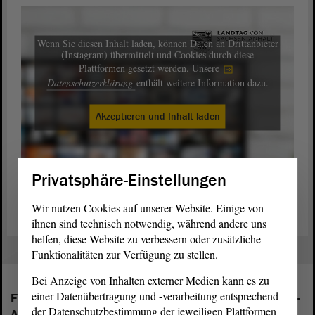
Wenn Sie diesen Inhalt laden, können Daten an Drittanbieter
(Instagram) übermittelt und Cookies durch diese
Plattformen gesetzt werden. Unsere
Datenschutzerklärung
enthält weitere Information dazu.
Akzeptieren und Inhalt laden
Privatsphäre-Einstellungen
Abschlussbericht der Enquete-Kommission (PDF)
Wir nutzen Cookies auf unserer Website. Einige von
ihnen sind technisch notwendig, während andere uns
helfen, diese Website zu verbessern oder zusätzliche
Funktionalitäten zur Verfügung zu stellen.
Bei Anzeige von Inhalten externer Medien kann es zu
einer Datenübertragung und -verarbeitung entsprechend
Folgende Fraktionen sind im Landtag von Sachsen-
der Datenschutzbestimmung der jeweiligen Plattformen
Anhalt vertreten: