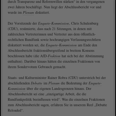
durch Transparenz und Reformwillen stärken“ in den vergangenen
zwei Jahren beschäftigt. Nun liegt der Abschlussbericht vor und
wurde im
Plenum
diskutiert.
Der Vorsitzende der
Enquete-Kommission
, Chris Schulenburg
(CDU), resümierte, dass nach 21 Sitzungen, in denen mit
zahlreichen Vertreterinnen und Vertreter aus dem öffentlich-
rechtlichen Rundfunk sowie hochrangigen Verfassungsrechtlern
diskutiert worden sei, die
Enquete-Kommission
am Ende den
Abschlussbericht fraktionsübergreifend in breitem Konsens
beschlossen habe (die AfD-
Fraktion
hat sich bei der Abstimmung
enthalten). Darüber hinaus hätten die einzelnen Fraktionen von
ihrem Sondervotum Gebrauch gemacht.
Staats- und Kulturminister Rainer Robra (CDU) unterstrich bei der
abschließenden
Debatte
im
Plenum
die Bedeutung der
Enquete-
Kommission
über die eigenen Landesgrenzen hinaus. Der
Abschlussbericht sei eine „einzigartige Arbeit, die die
Rundfunkpolitik beeinflussen wird“. Was die einzelnen Fraktionen
zum Abschlussbericht sagen, erfahren Sie in unserem Reel „Debatte
Reloaded“.