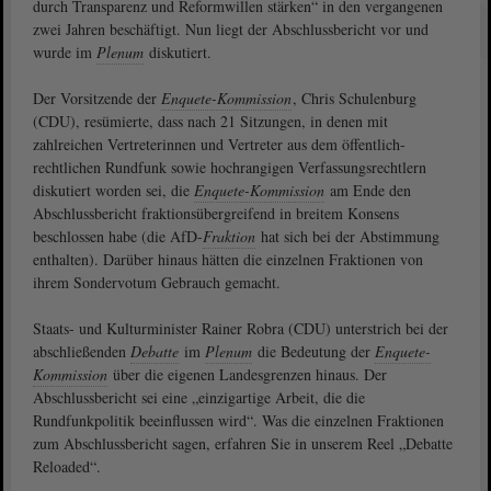
durch Transparenz und Reformwillen stärken“ in den vergangenen
zwei Jahren beschäftigt. Nun liegt der Abschlussbericht vor und
wurde im
Plenum
diskutiert.
Der Vorsitzende der
Enquete-Kommission
, Chris Schulenburg
(CDU), resümierte, dass nach 21 Sitzungen, in denen mit
zahlreichen Vertreterinnen und Vertreter aus dem öffentlich-
rechtlichen Rundfunk sowie hochrangigen Verfassungsrechtlern
diskutiert worden sei, die
Enquete-Kommission
am Ende den
Abschlussbericht fraktionsübergreifend in breitem Konsens
beschlossen habe (die AfD-
Fraktion
hat sich bei der Abstimmung
enthalten). Darüber hinaus hätten die einzelnen Fraktionen von
ihrem Sondervotum Gebrauch gemacht.
Staats- und Kulturminister Rainer Robra (CDU) unterstrich bei der
abschließenden
Debatte
im
Plenum
die Bedeutung der
Enquete-
Kommission
über die eigenen Landesgrenzen hinaus. Der
Abschlussbericht sei eine „einzigartige Arbeit, die die
Rundfunkpolitik beeinflussen wird“. Was die einzelnen Fraktionen
zum Abschlussbericht sagen, erfahren Sie in unserem Reel „Debatte
Reloaded“.