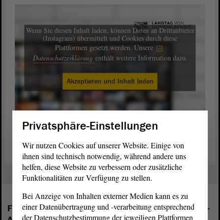
Wenn Sie diesen Inhalt laden, können Daten an Drittanbieter
(Instagram) übermittelt und Cookies durch diese
Plattformen gesetzt werden. Unsere
Datenschutzerklärung
enthält weitere Information dazu.
Akzeptieren und Inhalt laden
Privatsphäre-Einstellungen
Abschlussbericht der Enquete-Kommission (PDF)
Wir nutzen Cookies auf unserer Website. Einige von
ihnen sind technisch notwendig, während andere uns
helfen, diese Website zu verbessern oder zusätzliche
Funktionalitäten zur Verfügung zu stellen.
Bei Anzeige von Inhalten externer Medien kann es zu
einer Datenübertragung und -verarbeitung entsprechend
Folgende Fraktionen sind im Landtag von Sachsen-
der Datenschutzbestimmung der jeweiligen Plattformen
Anhalt vertreten: