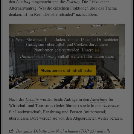
den
Landtag
eingebracht und die
Fraktion
Die Linke einen
Alternativantrag. Was die einzelnen Fraktionen über das Thema
denken, ist im Reel „Debatte reloaded“ nachzuhören.
Wenn Sie diesen Inhalt laden, können Daten an Drittanbieter
(Instagram) übermittelt und Cookies durch diese
Plattformen gesetzt werden. Unsere
Datenschutzerklärung
enthält weitere Information dazu.
Akzeptieren und Inhalt laden
Nach der
Debatte
wurden beide Anträge in den
Ausschuss
für
Wirtschaft und Tourismus (federführend) sowie in den
Ausschuss
für Landwirtschaft, Ernährung und Forsten (mitberatend)
überwiesen. Dort werden sie von den Abgeordneten weiter beraten.
Die ganze Debatte zum Nachschauen (TOP 23) und alle