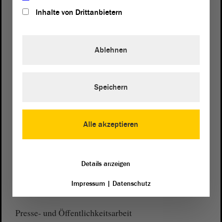
Inhalte von Drittanbietern
Ablehnen
Postanschrift
von Sachsen-Anhalt
Landtag
Domplatz 6–9
Speichern
39104 Magdeburg
Wegbeschreibung
Alle akzeptieren
Auf Google Maps
Telefon und Fax
Details anzeigen
Zentrale:
0391 / 560 - 0
Impressum
|
Datenschutz
Fax:
0391 / 560 - 1123
Presse- und Öffentlichkeitsarbeit